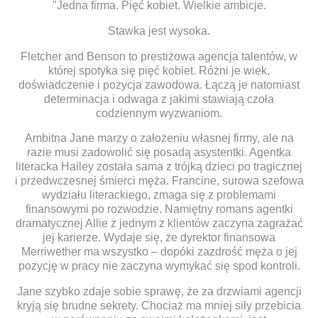
"Jedna firma. Pięć kobiet. Wielkie ambicje.
Stawka jest wysoka.
Fletcher and Benson to prestiżowa agencja talentów, w
której spotyka się pięć kobiet. Różni je wiek,
doświadczenie i pozycja zawodowa. Łączą je natomiast
determinacja i odwaga z jakimi stawiają czoła
codziennym wyzwaniom.
Ambitna Jane marzy o założeniu własnej firmy, ale na
razie musi zadowolić się posadą asystentki. Agentka
literacka Hailey została sama z trójką dzieci po tragicznej
i przedwczesnej śmierci męża. Francine, surowa szefowa
wydziału literackiego, zmaga się z problemami
finansowymi po rozwodzie. Namiętny romans agentki
dramatycznej Allie z jednym z klientów zaczyna zagrażać
jej karierze. Wydaje się, że dyrektor finansowa
Merriwether ma wszystko – dopóki zazdrość męża o jej
pozycję w pracy nie zaczyna wymykać się spod kontroli.
Jane szybko zdaje sobie sprawę, że za drzwiami agencji
kryją się brudne sekrety. Chociaż ma mniej siły przebicia