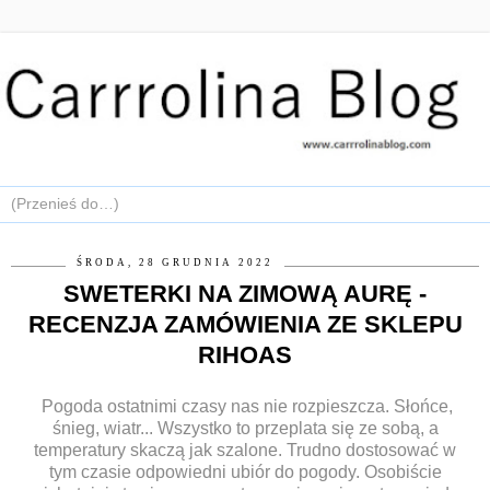
ŚRODA, 28 GRUDNIA 2022
SWETERKI NA ZIMOWĄ AURĘ -
RECENZJA ZAMÓWIENIA ZE SKLEPU
RIHOAS
Pogoda ostatnimi czasy nas nie rozpieszcza. Słońce,
śnieg, wiatr... Wszystko to przeplata się ze sobą, a
temperatury skaczą jak szalone. Trudno dostosować w
tym czasie odpowiedni ubiór do pogody. Osobiście