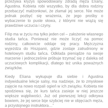
przeżywa kryzys spowodowany zdradą męża Eliany,
Agustina. Kobieta robi wszystko, by dla dobra rodziny
przebaczyć małżonkowi, że złamał jej serce. Nie może
jednak pozbyć się wrażenia, że jego prośby o
wybaczenie to puste słowa, z którymi nie wiążą się
prawdziwe uczucia i czyny.
Filip ma w życiu ma tylko jeden cel – założenie własnego
studia tańca. Ponieważ nie może liczyć na pomoc
rodziny, całkowicie oddaje się pracy. Mężczyzna
wyjeżdża do Hiszpanii, gdzie zostaje zatrudniony w
hotelowym studiu tańca. Odkłada pieniądze na swoje
marzenie i jednocześnie próbuje trzymać się z daleka od
uczuciowych komplikacji, dlatego też unika poważnych
związków.
Kiedy Eliana wykupuje dla siebie i Agustina
indywidualne lekcje salsy, ma nadzieje, że to zmysłowe
zajęcie na nowo rozpali ogień w ich związku. Kobieta nie
spodziewa się, że kurs tańca zasieje w niej jeszcze
większe wątpliwości. Już od pierwszej lekcji odkrywa
bowiem, że jej serce bije szybciej nie w objęciach męża,
a przystojnego instruktora…"