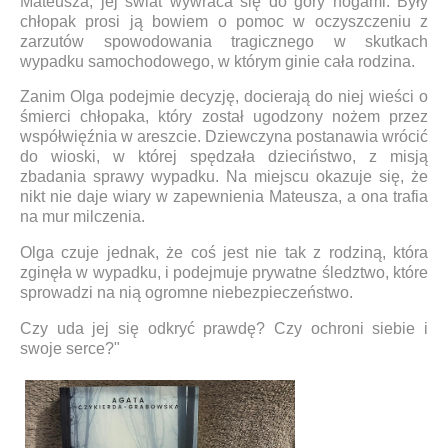
Mateusza, jej świat wywraca się do góry nogami. Były
chłopak prosi ją bowiem o pomoc w oczyszczeniu z
zarzutów spowodowania tragicznego w skutkach
wypadku samochodowego, w którym ginie cała rodzina.
Zanim Olga podejmie decyzję, docierają do niej wieści o
śmierci chłopaka, który został ugodzony nożem przez
współwięźnia w areszcie. Dziewczyna postanawia wrócić
do wioski, w której spędzała dzieciństwo, z misją
zbadania sprawy wypadku. Na miejscu okazuje się, że
nikt nie daje wiary w zapewnienia Mateusza, a ona trafia
na mur milczenia.
Olga czuje jednak, że coś jest nie tak z rodziną, która
zginęła w wypadku, i podejmuje prywatne śledztwo, które
sprowadzi na nią ogromne niebezpieczeństwo.
Czy uda jej się odkryć prawdę? Czy ochroni siebie i
swoje serce?"