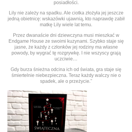
posiadłości.
Lily nie zależy na spadku. Ale ciotka złożyła jej jeszcze
jedną obietnicę: wskazówki ujawnią, kto naprawdę zabił
matkę Lily wiele lat temu.
Przez dwanaście dni dziewczyna musi mieszkać w
Endgame House ze swoimi kuzynami. Szybko staje się
jasne, że każdy z członków jej rodziny ma własne
powody, by wygrać tę rozgrywkę. I nie wszyscy grają
uczciwie…
Gdy burza śnieżna odcina ich od świata, gra staje się
śmiertelnie niebezpieczna. Teraz każdy walczy nie o
spadek, ale o przeżycie."