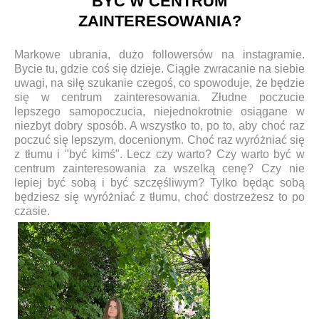
BYĆ W CENTRUM
ZAINTERESOWANIA?
Markowe ubrania, dużo followersów na instagramie.
Bycie tu, gdzie coś się dzieje. Ciągłe zwracanie na siebie
uwagi, na siłę szukanie czegoś, co spowoduje, że będzie
się w centrum zainteresowania. Złudne poczucie
lepszego samopoczucia, niejednokrotnie osiągane w
niezbyt dobry sposób. A wszystko to, po to, aby choć raz
poczuć się lepszym, docenionym. Choć raz wyróżniać się
z tłumu i "być kimś". Lecz czy warto? Czy warto być w
centrum zainteresowania za wszelką cenę? Czy nie
lepiej być sobą i być szczęśliwym? Tylko będąc sobą
będziesz się wyróżniać z tłumu, choć dostrzeżesz to po
czasie.