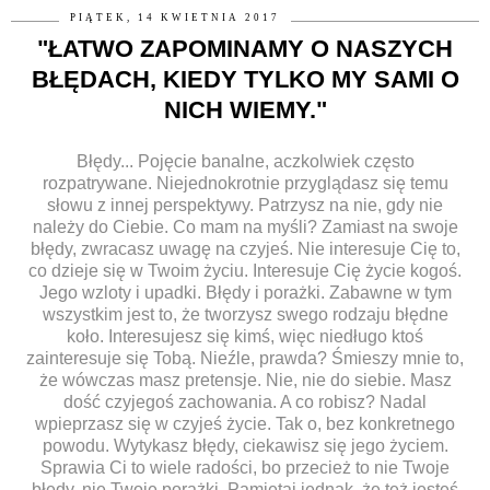
PIĄTEK, 14 KWIETNIA 2017
"ŁATWO ZAPOMINAMY O NASZYCH
BŁĘDACH, KIEDY TYLKO MY SAMI O
NICH WIEMY."
Błędy... Pojęcie banalne, aczkolwiek często
rozpatrywane. Niejednokrotnie przyglądasz się temu
słowu z innej perspektywy. Patrzysz na nie, gdy nie
należy do Ciebie. Co mam na myśli? Zamiast na swoje
błędy, zwracasz uwagę na czyjeś. Nie interesuje Cię to,
co dzieje się w Twoim życiu. Interesuje Cię życie kogoś.
Jego wzloty i upadki. Błędy i porażki. Zabawne w tym
wszystkim jest to, że tworzysz swego rodzaju błędne
koło. Interesujesz się kimś, więc niedługo ktoś
zainteresuje się Tobą. Nieźle, prawda? Śmieszy mnie to,
że wówczas masz pretensje. Nie, nie do siebie. Masz
dość czyjegoś zachowania. A co robisz? Nadal
wpieprzasz się w czyjeś życie. Tak o, bez konkretnego
powodu. Wytykasz błędy, ciekawisz się jego życiem.
Sprawia Ci to wiele radości, bo przecież to nie Twoje
błędy, nie Twoje porażki. Pamiętaj jednak, że też jesteś