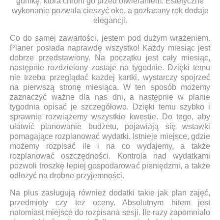
gumkę, która chroni go przed otwieraniem. Estetyczne
wykonanie pozwala cieszyć oko, a pozłacany rok dodaje
elegancji.
Co do samej zawartości, jestem pod dużym wrażeniem.
Planer posiada naprawdę wszystko! Każdy miesiąc jest
dobrze przedstawiony. Na początku jest cały miesiąc,
następnie rozdzielony zostaje na tygodnie. Dzięki temu
nie trzeba przeglądać każdej kartki, wystarczy spojrzeć
na pierwszą stronę miesiąca. W ten sposób możemy
zaznaczyć ważne dla nas dni, a następnie w planie
tygodnia opisać je szczegółowo. Dzięki temu szybko i
sprawnie rozwiążemy wszystkie kwestie. Do tego, aby
ułatwić planowanie budżetu, pojawiają się wstawki
pomagające rozplanować wydatki. Istnieje miejsce, gdzie
możemy rozpisać ile i na co wydajemy, a także
rozplanować oszczędności. Kontrola nad wydatkami
pozwoli troszkę lepiej gospodarować pieniędzmi, a także
odłożyć na drobne przyjemności.
Na plus zasługują również dodatki takie jak plan zajęć,
przedmioty czy też oceny. Absolutnym hitem jest
natomiast miejsce do rozpisana sesji. Ile razy zapomniało