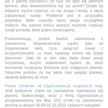
się o jakimś zaliczeniu? Ile razy nie było się pewnym
terminu, albo dowiedzieliście się tuż przed? Dzięki tej
wkładce można rozpisać co się dzieje i kiedy, a także
zaplanować naukę. Podobnie jest w przypadku
projektów, które znalazły także swoje szczególne
miejsce. Na samym końcu planera możemy rozpisać
swoje pomysły, które potem zrealizujemy.
Podsumowując, jestem bardzo zadowolona z
zamówienia. Niejednokrotnie ciężko było mi
zorganizować swój czas, połączyć naukę z
przyjemnościami, co mam nadzieję zmieni się dzięki
planerowi. Jako że w tym roku będę pisać pracę
inżynierską, dużym ułatwieniem będzie do mnie
możliwość rozpisania terminów oraz wstępnych planów.
Strasznie podoba mi się także sam wygląd planera,
idealnie dobrany do mnie.
Planer Studenta od Ogarniamsie.pl znajdziecie tutaj.
Jeśli bylibyście chętni na zamówienie kalendarza lub
planera studenckiego, wraz z firmą Ogarniamsie.pl
przygotowaliśmy dla Was 10% zniżki na zamówienia
złożone w dniach 30.09-02.10.2022. Udanych zakupów!