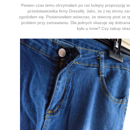
Pewien czas temu otrzymałam po raz kolejny propozycję w
przedstawicielka firmy Dresslily. Jako, że z tej strony z
zgodziłam się. Postanowiłam wówczas, że stworzę post ze s
problem przy zamawianiu. Dla jednych okazuje się dobrana
było u mnie? Czy zakup okaz