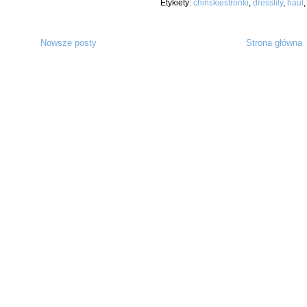
Etykiety:
chińskiestronki
,
dresslily
,
haul
Nowsze posty
Strona główna