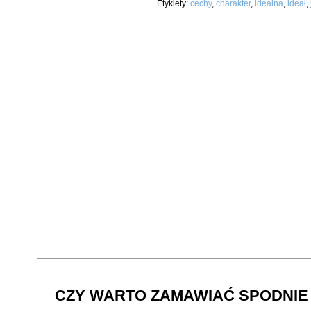
Etykiety:
cechy
,
charakter
,
idealna
,
ideał
,
CZY WARTO ZAMAWIAĆ SPODNIE 