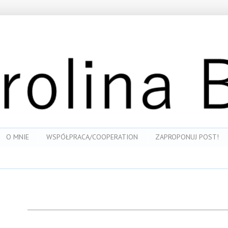
O MNIE
WSPÓŁPRACA/COOPERATION
ZAPROPONUJ POST!