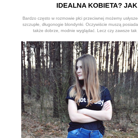
IDEALNA KOBIETA? JAK
Bardzo często w rozmowie płci przeciwnej możemy usłyszeć
szczupłe, długonogie blondynki. Oczywiście muszą posiada
także dobrze, modnie wyglądać. Lecz czy zawsze tak 