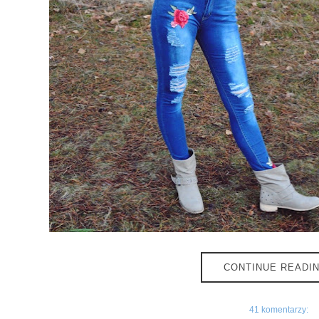
CONTINUE READI
Stworzony przez
Blokotek.pl
41 komentarzy: