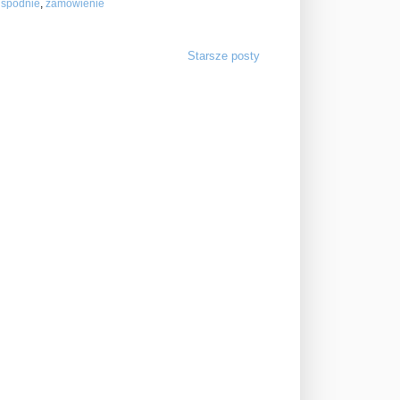
,
spodnie
,
zamówienie
Starsze posty