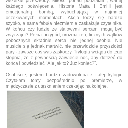
wszelkie przeszkody. Miłości ponad podziałami, wartej
każdego poświęcenia. Historia Matta i Emilii jest
emocjonalną bombą, wybuchającą w najmniej
oczekiwanych momentach. Akcja toczy się bardzo
szybko, a sama fabuła niezmiernie zaskakuje czytelnika.
W końcu czy ludzie ze stalowymi sercami mogą być
zwyczajni? Pełna przygód, urozmaiceń, licznych wątków
pobocznych skradnie serca nie jednej osobie. Nie
musicie się jednak martwić, nie przewidzicie przyszłości
pary - zawsze coś was zaskoczy. Trylogia wciąga do tego
stopnia, że z pewnością zarwiecie noc, aby dotrzeć do
końca i powiedzieć "Ale jak to? Już koniec?".
Osobiście, jestem bardzo zadowolona z całej trylogii.
Czytałam tomy bezpośrednio po premierze, w
międzyczasie z utęsknieniem czekając na kolejne.