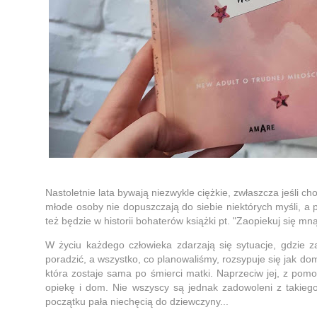
Nastoletnie lata bywają niezwykle ciężkie, zwłaszcza jeśli ch
młode osoby nie dopuszczają do siebie niektórych myśli, a p
też będzie w historii bohaterów książki pt. "Zaopiekuj się mn
W życiu każdego człowieka zdarzają się sytuacje, gdzie za
poradzić, a wszystko, co planowaliśmy, rozsypuje się jak dome
która zostaje sama po śmierci matki. Naprzeciw jej, z pomo
opiekę i dom. Nie wszyscy są jednak zadowoleni z takiego
początku pała niechęcią do dziewczyny...
Stworzony przez
Blokotek.pl