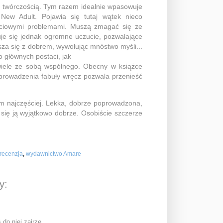
ą twórczością. Tym razem idealnie wpasowuje
 New Adult. Pojawia się tutaj wątek nieco
życiowymi problemami. Muszą zmagać się ze
duje się jednak ogromne uczucie, pozwalające
sza się z dobrem, wywołując mnóstwo myśli...
 głównych postaci, jak
wiele ze sobą wspólnego. Obecny w książce
 prowadzenia fabuły wręcz pozwala przenieść
gam najczęściej. Lekka, dobrze poprowadzona,
się ją wyjątkowo dobrze. Osobiście szczerze
recenzja
,
wydawnictwo Amare
y:
 do niej zajrzę.