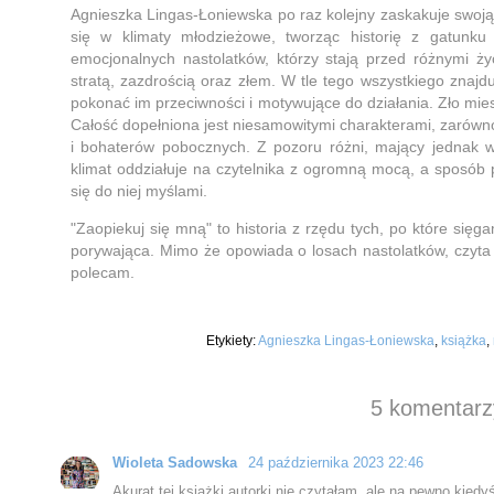
Agnieszka Lingas-Łoniewska po raz kolejny zaskakuje swoj
się w klimaty młodzieżowe, tworząc historię z gatunku
emocjonalnych nastolatków, którzy stają przed różnymi 
stratą, zazdrością oraz złem. W tle tego wszystkiego znaj
pokonać im przeciwności i motywujące do działania. Zło mie
Całość dopełniona jest niesamowitymi charakterami, zarówno
i bohaterów pobocznych. Z pozoru różni, mający jednak 
klimat oddziałuje na czytelnika z ogromną mocą, a sposób
się do niej myślami.
"Zaopiekuj się mną" to historia z rzędu tych, po które się
porywająca. Mimo że opowiada o losach nastolatków, czyta 
polecam.
Etykiety:
Agnieszka Lingas-Łoniewska
,
książka
,
5 komentarz
Wioleta Sadowska
24 października 2023 22:46
Akurat tej książki autorki nie czytałam, ale na pewno kiedyś