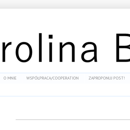
O MNIE
WSPÓŁPRACA/COOPERATION
ZAPROPONUJ POST!