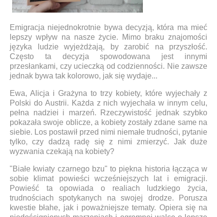
Emigracja niejednokrotnie bywa decyzją, która ma mieć
lepszy wpływ na nasze życie. Mimo braku znajomości
języka ludzie wyjeżdżają, by zarobić na przyszłość.
Często ta decyzja spowodowana jest innymi
przesłankami, czy ucieczką od codzienności. Nie zawsze
jednak bywa tak kolorowo, jak się wydaje...
Ewa, Alicja i Grażyna to trzy kobiety, które wyjechały z
Polski do Austrii. Każda z nich wyjechała w innym celu,
pełna nadziei i marzeń. Rzeczywistość jednak szybko
pokazała swoje oblicze, a kobiety zostały zdane same na
siebie. Los postawił przed nimi niemałe trudności, pytanie
tylko, czy dadzą radę się z nimi zmierzyć. Jak duże
wyzwania czekają na kobiety?
"Białe kwiaty czarnego bzu" to piękna historia łącząca w
sobie klimat powieści wcześniejszych lat i emigracji.
Powieść ta opowiada o realiach ludzkiego życia,
trudnościach spotykanych na swojej drodze. Porusza
kwestie błahe, jak i poważniejsze tematy. Opiera się na