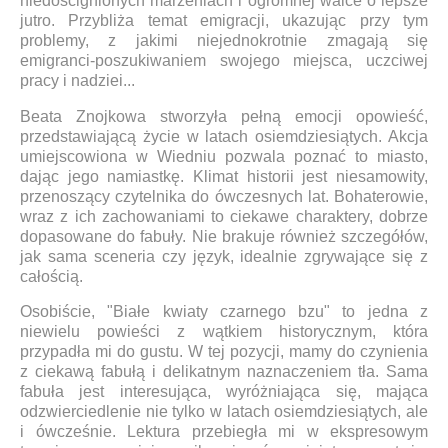
niedoścignionych marzeniach i ogromnej walce o lepsze
jutro. Przybliża temat emigracji, ukazując przy tym
problemy, z jakimi niejednokrotnie zmagają się
emigranci-poszukiwaniem swojego miejsca, uczciwej
pracy i nadziei...
Beata Znojkowa stworzyła pełną emocji opowieść,
przedstawiającą życie w latach osiemdziesiątych. Akcja
umiejscowiona w Wiedniu pozwala poznać to miasto,
dając jego namiastkę. Klimat historii jest niesamowity,
przenoszący czytelnika do ówczesnych lat. Bohaterowie,
wraz z ich zachowaniami to ciekawe charaktery, dobrze
dopasowane do fabuły. Nie brakuje również szczegółów,
jak sama sceneria czy język, idealnie zgrywające się z
całością.
Osobiście, "Białe kwiaty czarnego bzu" to jedna z
niewielu powieści z wątkiem historycznym, która
przypadła mi do gustu. W tej pozycji, mamy do czynienia
z ciekawą fabułą i delikatnym naznaczeniem tła. Sama
fabuła jest interesująca, wyróżniająca się, mająca
odzwierciedlenie nie tylko w latach osiemdziesiątych, ale
i ówcześnie. Lektura przebiegła mi w ekspresowym