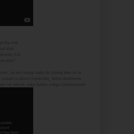
gruby miś,
od dziś.
ieszny miś,
od dziś!"
nać, że ten wstęp bajki do dzisiaj tkwi mi w
m czasie w domu maskotkę, która dosłownie
wet nie wiecie, jaka byłam z tego zadowolona!