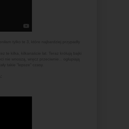
iłam tylko te 3, które najbardziej przypadły
te kilka, kilkanaście lat. Teraz królują bajki
ci nie wnoszą, wręcz przeciwnie... ogłupiają
ały takie "lepsze" czasy.
: