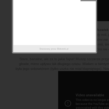
3.
Miś Uszatek
"
Jestem sobie mały miś, 
znam się z dziećmi nie 
Jestem sobie mały miś, śm
znam się z dziećmi nie 
Stworzony przez
Blokotek.pl
Stare, banalne, ale za to jakie fajne! Muszę szczerze przyz
głowie, mimo upływu tak długiego czasu. Miałam w tamty
była jego sobowtórem (tylko uszka nie miał klapniętego). Na