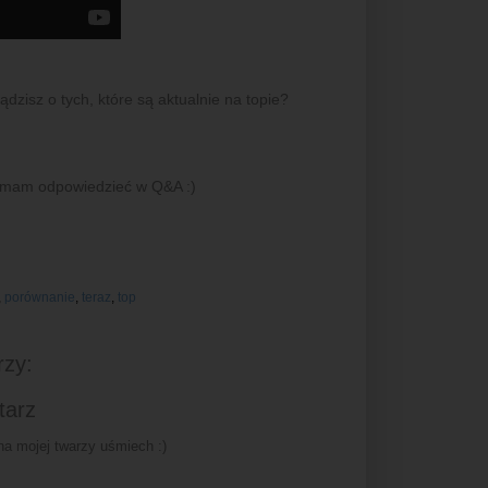
ądzisz o tych, które są aktualnie na topie?
e mam odpowiedzieć w Q&A :)
,
porównanie
,
teraz
,
top
rzy:
tarz
a mojej twarzy uśmiech :)