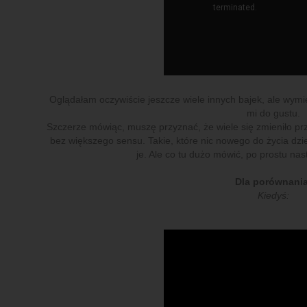
Oglądałam oczywiście jeszcze wiele innych bajek, ale wymien
mi do gustu.
Szczerze mówiąc, muszę przyznać, że wiele się zmieniło przez 
bez większego sensu. Takie, które nic nowego do życia dzie
je. Ale co tu dużo mówić, po prostu nast
Dla porównania
Kiedyś: