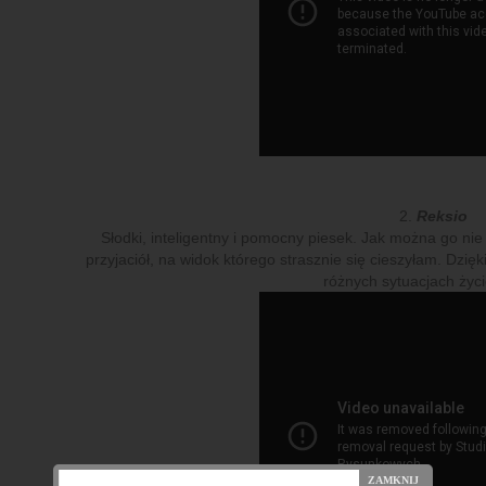
2.
Reksio
Słodki, inteligentny i pomocny piesek. Jak można go nie 
przyjaciół, na widok którego strasznie się cieszyłam. Dzięk
różnych sytuacjach życi