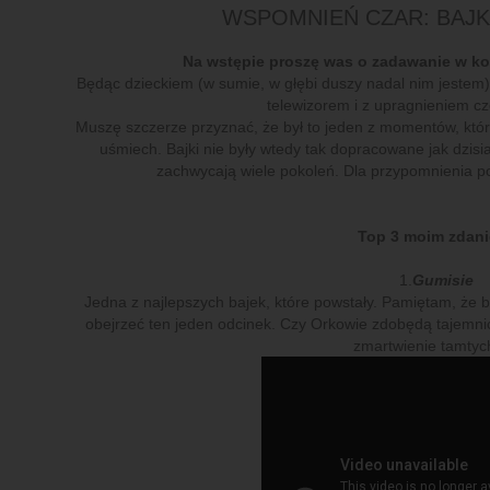
WSPOMNIEŃ CZAR: BAJK
Na wstępie proszę was o zadawanie w k
Będąc dzieckiem (w sumie, w głębi duszy nadal nim jestem)
telewizorem i z upragnieniem c
Muszę szczerze przyznać, że był to jeden z momentów, któ
uśmiech. Bajki nie były wtedy tak dopracowane jak dzisi
zachwycają wiele pokoleń. Dla przypomnienia p
Top 3 moim zdan
1.
Gumisie
Jedna z najlepszych bajek, które powstały. Pamiętam, że 
obejrzeć ten jeden odcinek. Czy Orkowie zdobędą tajemn
zmartwienie tamtych