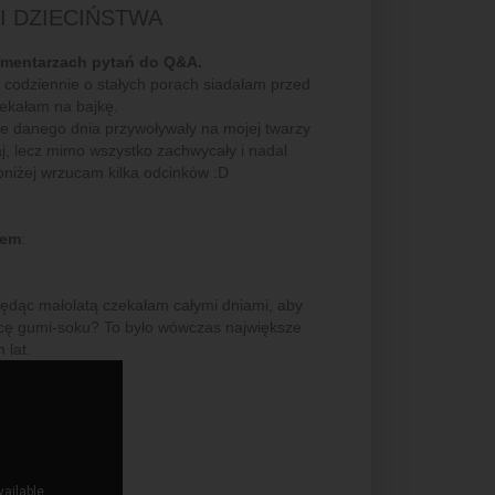
I DZIECIŃSTWA
omentarzach pytań do Q&A.
 codziennie o stałych porach siadałam przed
zekałam na bajkę.
re danego dnia przywoływały na mojej twarzy
aj, lecz mimo wszystko zachwycały i nadal
oniżej wrzucam kilka odcinków :D
iem
:
będąc małolatą czekałam całymi dniami, aby
icę gumi-soku? To było wówczas największe
 lat.