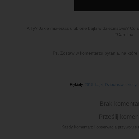
A Ty? Jakie miałeś/aś ulubione bajki w dzieciństwie? Co s
#Carolina
Ps. Zostaw w komentarzu pytania, na któr
Etykiety:
2015
,
bajki
,
Dzieciństwo
,
kiedyś
Brak komenta
Prześlij komen
Każdy komentarz i obserwacja przywołuje n