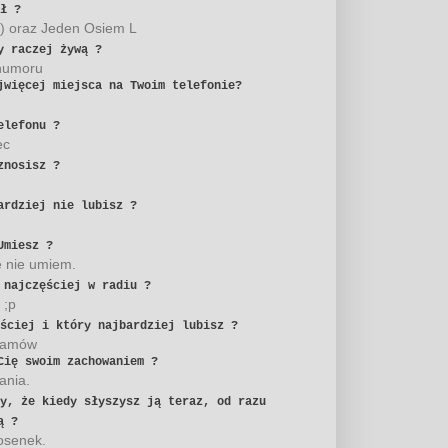
ł ?
) oraz Jeden Osiem L
y raczej żywą ?
 humoru
jwięcej miejsca na Twoim telefonie?
elefonu ?
ec
znosisz ?
ardziej nie lubisz ?
Umiesz ?
e nie umiem.
 najczęściej w radiu ?
 ;p
ściej i który najbardziej lubisz ?
gramów
Cię swoim zachowaniem ?
ania.
zy, że kiedy słyszysz ją teraz, od razu
ą ?
iosenek.