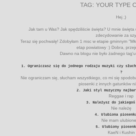
TAG: YOUR TYPE 
Hej ;)
Jak tam u Was? Jak spędziliście święta? U mnie święta 
zdecydowanie za szy
Teraz się pochwalę! Zdobyłam 1 msc w etapie gminnym "M
etap powiatowy :) Dobra, prze
Dawno na blogu nie było żadnego tag'u,
1. Ograniczasz się do jednego rodzaju muzyki czy słuch
?
Nie ograniczam się, słucham wszystkiego, co mi się spodob
piosenki z innych gatunków ni
2. Jaki styl muzyczny najbar
Reggae i rap
3. Należysz do jakiegoś
Nie należę
4. Ulubiona piosenk
Nie mam ulubionej
5. Ulubiony piosenk
KaeN i Kushin