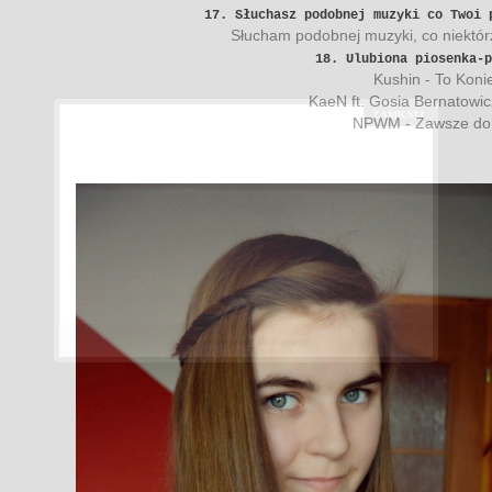
17. Słuchasz podobnej muzyki co Twoi
Słucham podobnej muzyki, co niektór
18. Ulubiona piosenka-p
Kushin - To Koni
KaeN ft. Gosia Bernatowicz
NPWM - Zawsze do 
Stworzony przez
Blokotek.pl