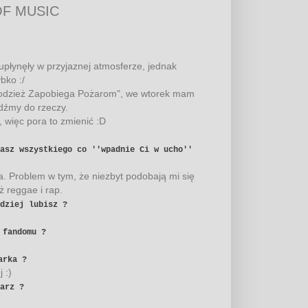
OF MUSIC
upłynęły w przyjaznej atmosferze, jednak
bko :/
łodzież Zapobiega Pożarom", we wtorek mam
jdźmy do rzeczy.
 więc pora to zmienić :D
asz wszystkiego co ''wpadnie Ci w ucho''
a. Problem w tym, że niezbyt podobają mi się
ż reggae i rap.
dziej lubisz ?
 fandomu ?
arka ?
 :)
arz ?