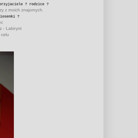
 przyjaciele ? rodzice ?
zy z moich znajomych.
iosenki ?
ec
 - Labirynt
celu