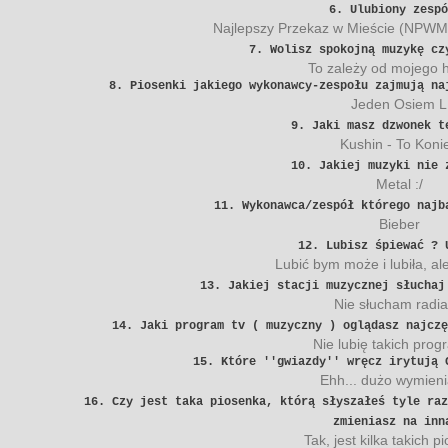
6. Ulubiony zespó
Najlepszy Przekaz w Mieście (NPWM
7. Wolisz spokojną muzykę cz
To zależy od mojego
8. Piosenki jakiego wykonawcy-zespołu zajmują na
Jeden Osiem L
9. Jaki masz dzwonek t
Kushin - To Koni
10. Jakiej muzyki nie 
Metal :/
11. Wykonawca/zespół którego najb
Bieber
12. Lubisz śpiewać ? 
Lubić bym może i lubiła, al
13. Jakiej stacji muzycznej słuchaj
Nie słucham radia
14. Jaki program tv ( muzyczny ) oglądasz najczę
Nie lubię takich pro
15. Które ''gwiazdy'' wręcz irytują 
Ehh... dużo wymieni
16. Czy jest taka piosenka, którą słyszałeś tyle ra
zmieniasz na inn
Tak, jest kilka takich p