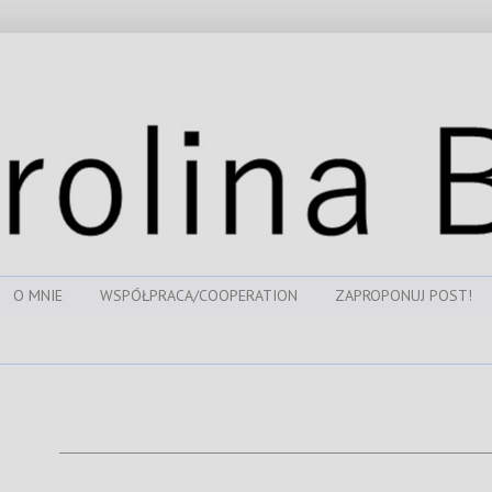
O MNIE
WSPÓŁPRACA/COOPERATION
ZAPROPONUJ POST!