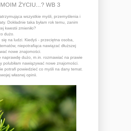
OIM ŻYCIU...? WB 3
atrzymująca wszystkie myśli, przemyślenia i
maty. Dokładnie taka byłam rok temu, zanim
ej kwestii zmieniło?
zo dużo.
ę na ludzi. Kiedyś - przeciętna osoba,
 tematów, niepotrafiąca nawiązać dłuższej
ywać nowe znajomości.
ię naprawdę dużo, m.in. rozmawiać na prawie
by polubiłam nawiązywać nowe znajomości.
ie potrafi powiedzieć co myśli na dany temat.
wojej własnej opinii.