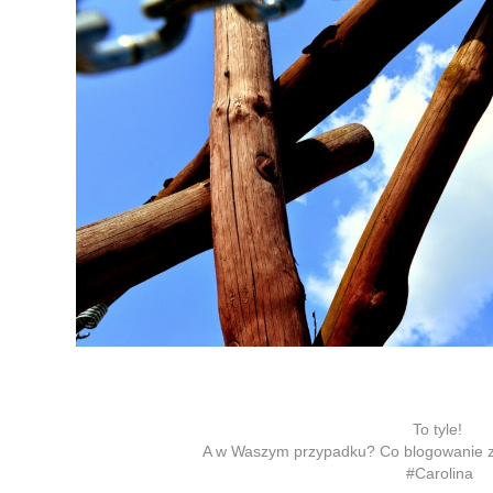
To tyle!
A w Waszym przypadku? Co blogowanie 
#Carolina