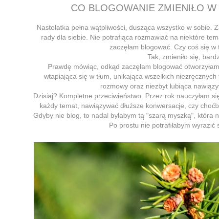
CO BLOGOWANIE ZMIENIŁO W M
Nastolatka pełna wątpliwości, dusząca wszystko w sobie. Z
rady dla siebie. Nie potrafiąca rozmawiać na niektóre te
zaczęłam blogować. Czy coś się w t
Tak, zmieniło się, bard
Prawdę mówiąc, odkąd zaczęłam blogować otworzyłam si
wtapiająca się w tłum, unikająca wszelkich niezręcznych
rozmowy oraz niezbyt lubiąca nawiąz
Dzisiaj? Kompletne przeciwieństwo. Przez rok nauczyłam s
każdy temat, nawiązywać dłuższe konwersacje, czy choć
Gdyby nie blog, to nadal byłabym tą "szarą myszką", która n
Po prostu nie potrafiłabym wyrazić s