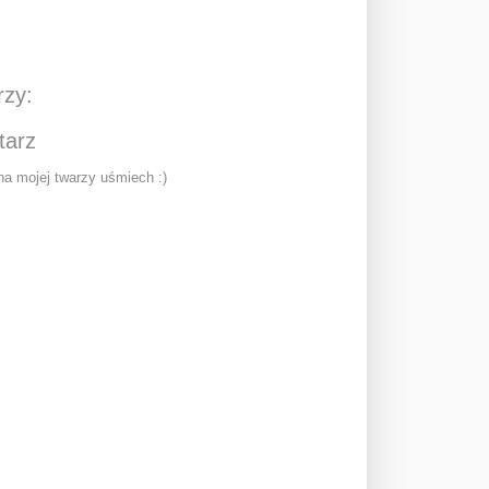
rzy:
tarz
a mojej twarzy uśmiech :)