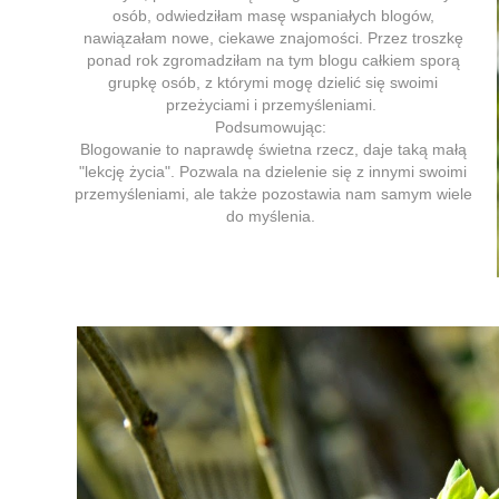
osób, odwiedziłam masę wspaniałych blogów,
nawiązałam nowe, ciekawe znajomości. Przez troszkę
ponad rok zgromadziłam na tym blogu całkiem sporą
grupkę osób, z którymi mogę dzielić się swoimi
przeżyciami i przemyśleniami.
Podsumowując:
Stworzony przez
Blokotek.pl
Blogowanie to naprawdę świetna rzecz, daje taką małą
"lekcję życia". Pozwala na dzielenie się z innymi swoimi
przemyśleniami, ale także pozostawia nam samym wiele
do myślenia.