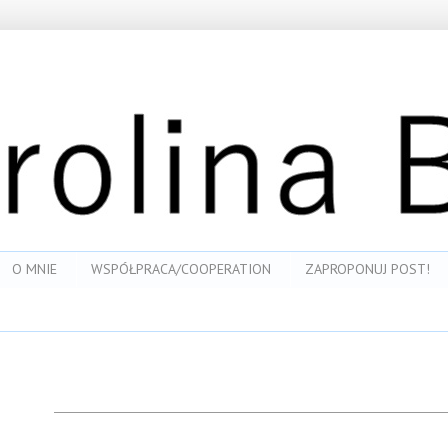
O MNIE
WSPÓŁPRACA/COOPERATION
ZAPROPONUJ POST!