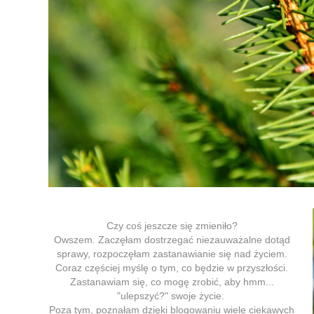
Czy coś jeszcze się zmieniło?
Owszem. Zaczęłam dostrzegać niezauważalne dotąd
sprawy, rozpoczęłam zastanawianie się nad życiem.
Coraz częściej myślę o tym, co będzie w przyszłości.
Zastanawiam się, co mogę zrobić, aby hmm...
"ulepszyć?" swoje życie.
Poza tym, poznałam dzięki blogowaniu wiele ciekawych