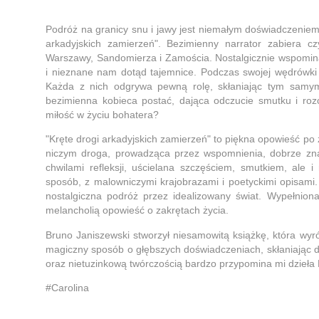
Podróż na granicy snu i jawy jest niemałym doświadczeniem,
arkadyjskich zamierzeń". Bezimienny narrator zabiera cz
Warszawy, Sandomierza i Zamościa. Nostalgicznie wspomina
i nieznane nam dotąd tajemnice. Podczas swojej wędrówki s
Każda z nich odgrywa pewną rolę, skłaniając tym samym 
bezimienna kobieca postać, dająca odczucie smutku i roz
miłość w życiu bohatera?
"Kręte drogi arkadyjskich zamierzeń" to piękna opowieść po
niczym droga, prowadząca przez wspomnienia, dobrze znan
chwilami refleksji, uścielana szczęściem, smutkiem, ale
sposób, z malowniczymi krajobrazami i poetyckimi opisami
nostalgiczna podróż przez idealizowany świat. Wypełnion
melancholią opowieść o zakrętach życia.
Bruno Janiszewski stworzył niesamowitą książkę, która wyr
magiczny sposób o głębszych doświadczeniach, skłaniając d
oraz nietuzinkową twórczością bardzo przypomina mi dzieła
#Carolina