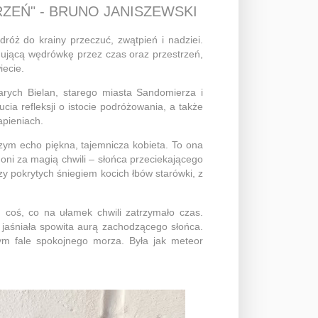
ZEŃ" - BRUNO JANISZEWSKI
dróż do krainy przeczuć, zwątpień i nadziei.
ującą wędrówkę przez czas oraz przestrzeń,
iecie.
arych Bielan, starego miasta Sandomierza i
cia refleksji o istocie podróżowania, a także
apieniach.
czym echo piękna, tajemnicza kobieta. To ona
ni za magią chwili – słońca przeciekającego
y pokrytych śniegiem kocich łbów starówki, z
coś, co na ułamek chwili zatrzymało czas.
 jaśniała spowita aurą zachodzącego słońca.
zym fale spokojnego morza. Była jak meteor