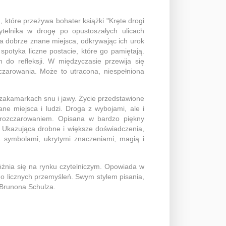
 które przeżywa bohater książki "Kręte drogi
ytelnika w drogę po opustoszałych ulicach
 dobrze znane miejsca, odkrywając ich urok
potyka liczne postacie, które go pamiętają.
do refleksji. W międzyczasie przewija się
czarowania. Może to utracona, niespełniona
 zakamarkach snu i jawy. Życie przedstawione
e miejsca i ludzi. Droga z wybojami, ale i
 i rozczarowaniem. Opisana w bardzo piękny
. Ukazująca drobne i większe doświadczenia,
a symbolami, ukrytymi znaczeniami, magią i
óżnia się na rynku czytelniczym. Opowiada w
o licznych przemyśleń. Swym stylem pisania,
 Brunona Schulza.