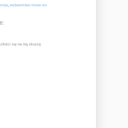
enzja
,
wydawnictwo novae res
e:
złości się na nią skuszę.