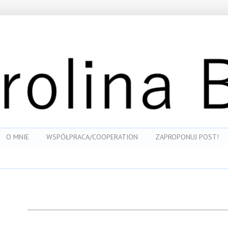
O MNIE
WSPÓŁPRACA/COOPERATION
ZAPROPONUJ POST!