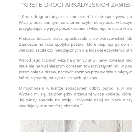
"KRĘTE DROGI ARKADYJSKICH ZAMIER
"„Kręte drogi arkadyjskich zamierzeń” to introspektywna po
Wraz z bezimiennym narratorem czytelnik wyrusza w fascyn
przyglądając się jego poszukiwaniom własnego miejsca w św
Podczas tułaczki przez opustoszałe ulice warszawskich St
Zamościa narrator spotyka postaci, które inspirują go do snu
wartości sztuki czy nieodłącznych dla ludzkiej egzystencji utr
Wśród jego licznych wizji na granicy snu i jawy powraca ni
staje się najważniejszym obrazem towarzyszącym mu w pogo
przez gałęzie drzew, nocnych rozmów przy wodzie z miętą cz
której sączy się muzyka ulicznych grajków…
Mimochodem w lustrze zobaczyłem odbity ogród, a w nim 
Wydało mi się, że pomiędzy drzewami widzę kobietę, która
Jej włosy spadały na szyję i spływały dalej na plecy nic
wpadający w atmosferę ziemską."