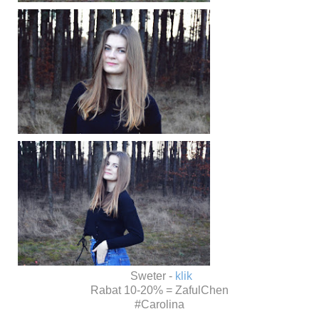
Sweter -
klik
Rabat 10-20% = ZafulChen
#Carolina