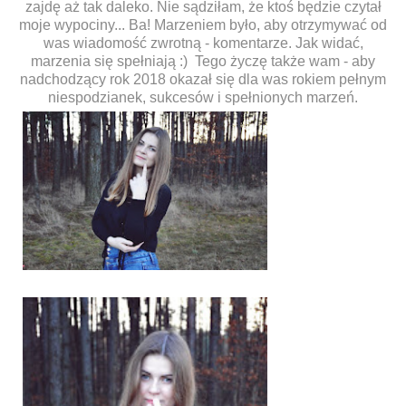
zajdę aż tak daleko. Nie sądziłam, że ktoś będzie czytał
moje wypociny... Ba! Marzeniem było, aby otrzymywać od
was wiadomość zwrotną - komentarze. Jak widać,
marzenia się spełniają :) Tego życzę także wam - aby
nadchodzący rok 2018 okazał się dla was rokiem pełnym
niespodzianek, sukcesów i spełnionych marzeń.