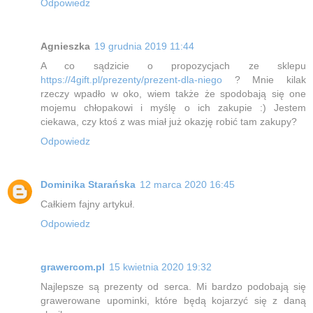
Odpowiedz
Agnieszka
19 grudnia 2019 11:44
A co sądzicie o propozycjach ze sklepu
https://4gift.pl/prezenty/prezent-dla-niego
? Mnie kilak
rzeczy wpadło w oko, wiem także że spodobają się one
mojemu chłopakowi i myślę o ich zakupie :) Jestem
ciekawa, czy ktoś z was miał już okazję robić tam zakupy?
Odpowiedz
Dominika Starańska
12 marca 2020 16:45
Całkiem fajny artykuł.
Odpowiedz
grawercom.pl
15 kwietnia 2020 19:32
Najlepsze są prezenty od serca. Mi bardzo podobają się
grawerowane upominki, które będą kojarzyć się z daną