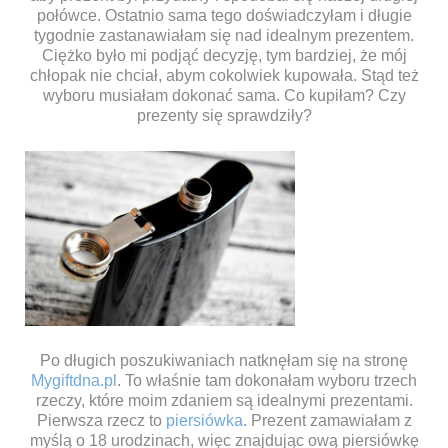
połówce. Ostatnio sama tego doświadczyłam i długie
tygodnie zastanawiałam się nad idealnym prezentem.
Ciężko było mi podjąć decyzję, tym bardziej, że mój
chłopak nie chciał, abym cokolwiek kupowała. Stąd też
wyboru musiałam dokonać sama. Co kupiłam? Czy
prezenty się sprawdziły?
Po długich poszukiwaniach natknęłam się na stronę
Mygiftdna.pl
. To właśnie tam dokonałam wyboru trzech
rzeczy, które moim zdaniem są idealnymi prezentami.
Pierwsza rzecz to
piersiówka
. Prezent zamawiałam z
myślą o 18 urodzinach, więc znajdując ową piersiówkę