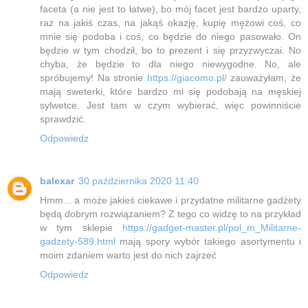
faceta (a nie jest to łatwe), bo mój facet jest bardzo uparty,
raz na jakiś czas, na jakąś okazję, kupię mężowi coś, co
mnie się podoba i coś, co będzie do niego pasowało. On
będzie w tym chodził, bo to prezent i się przyzwyczai. No
chyba, że będzie to dla niego niewygodne. No, ale
spróbujemy! Na stronie
https://giacomo.pl/
zauważyłam, że
mają sweterki, które bardzo mi się podobają na męskiej
sylwetce. Jest tam w czym wybierać, więc powinniście
sprawdzić.
Odpowiedz
balexar
30 października 2020 11:40
Hmm... a może jakieś ciekawe i przydatne militarne gadżety
będą dobrym rozwiązaniem? Z tego co widzę to na przykład
w tym sklepie
https://gadget-master.pl/pol_m_Militarne-
gadzety-589.html
mają spory wybór takiego asortymentu i
moim zdaniem warto jest do nich zajrzeć
Odpowiedz