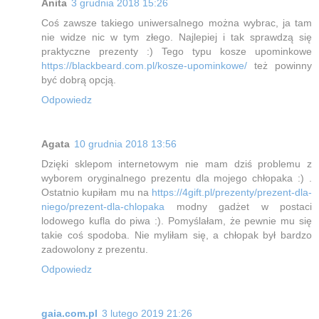
Anita
3 grudnia 2018 15:26
Coś zawsze takiego uniwersalnego można wybrac, ja tam
nie widze nic w tym złego. Najlepiej i tak sprawdzą się
praktyczne prezenty :) Tego typu kosze upominkowe
https://blackbeard.com.pl/kosze-upominkowe/
też powinny
być dobrą opcją.
Odpowiedz
Agata
10 grudnia 2018 13:56
Dzięki sklepom internetowym nie mam dziś problemu z
wyborem oryginalnego prezentu dla mojego chłopaka :) .
Ostatnio kupiłam mu na
https://4gift.pl/prezenty/prezent-dla-
niego/prezent-dla-chlopaka
modny gadżet w postaci
lodowego kufla do piwa :). Pomyślałam, że pewnie mu się
takie coś spodoba. Nie myliłam się, a chłopak był bardzo
zadowolony z prezentu.
Odpowiedz
gaia.com.pl
3 lutego 2019 21:26