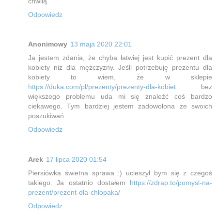
chwilą.
Odpowiedz
Anonimowy
13 maja 2020 22:01
Ja jestem zdania, że chyba łatwiej jest kupić prezent dla
kobiety niż dla mężczyzny. Jeśli potrzebuję prezentu dla
kobiety to wiem, że w sklepie
https://duka.com/pl/prezenty/prezenty-dla-kobiet
bez
większego problemu uda mi się znaleźć coś bardzo
ciekawego. Tym bardziej jestem zadowolona ze swoich
poszukiwań.
Odpowiedz
Arek
17 lipca 2020 01:54
Piersiówka świetna sprawa :) ucieszył bym się z czegoś
takiego. Ja ostatnio dostałem
https://zdrap.to/pomysl-na-
prezent/prezent-dla-chlopaka/
Odpowiedz