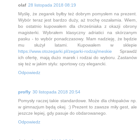
olaf
28 listopada 2018 08:19
Myślę, że zegarek byłby też dobrym pomysłem na prezent.
Wybór teraz jest bardzo duży, aż trochę oszałamia. Wiem,
bo ostatnio kupowałem dla chrześniaka z okazji obrony
magisterki. Wybrałem klasyczny adriatici na skórzanym
pasku - to wybór ponadczasowy. Mam nadzieję, że będzie
mu służył latami. Kupowałem w sklepie
https://www.otozegarki.pl/zegarki-rodzaj/meskie
Sprawdź
ich ofertę, mają dużo marek i rodzai do wyboru. Zastanów
się też w jakim stylu: sportowy czy elegancki.
Odpowiedz
profly
30 listopada 2018 20:54
Pomysły raczej takie standardowe. Może dla chłopaków np.
w gimnazjum będą okej. :) Prezent to zawsze miły gest, ale
jeszcze lepiej, gdy pasuje do obdarowanego.
Odpowiedz