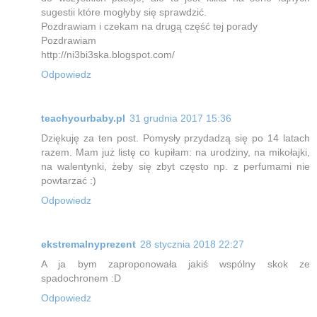
sugestii które mogłyby się sprawdzić.
Pozdrawiam i czekam na drugą część tej porady
Pozdrawiam
http://ni3bi3ska.blogspot.com/
Odpowiedz
teachyourbaby.pl
31 grudnia 2017 15:36
Dziękuję za ten post. Pomysły przydadzą się po 14 latach
razem. Mam już listę co kupiłam: na urodziny, na mikołajki,
na walentynki, żeby się zbyt często np. z perfumami nie
powtarzać :)
Odpowiedz
ekstremalnyprezent
28 stycznia 2018 22:27
A ja bym zaproponowała jakiś wspólny skok ze
spadochronem :D
Odpowiedz