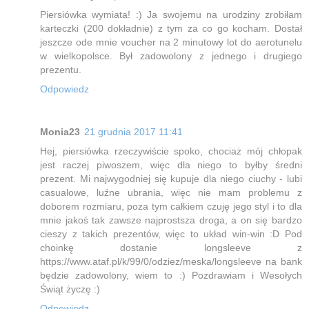
Piersiówka wymiata! :) Ja swojemu na urodziny zrobiłam
karteczki (200 dokładnie) z tym za co go kocham. Dostał
jeszcze ode mnie voucher na 2 minutowy lot do aerotunelu
w wielkopolsce. Był zadowolony z jednego i drugiego
prezentu.
Odpowiedz
Monia23
21 grudnia 2017 11:41
Hej, piersiówka rzeczywiście spoko, chociaż mój chłopak
jest raczej piwoszem, więc dla niego to byłby średni
prezent. Mi najwygodniej się kupuje dla niego ciuchy - lubi
casualowe, luźne ubrania, więc nie mam problemu z
doborem rozmiaru, poza tym całkiem czuję jego styl i to dla
mnie jakoś tak zawsze najprostsza droga, a on się bardzo
cieszy z takich prezentów, więc to układ win-win :D Pod
choinkę dostanie longsleeve z
https://www.ataf.pl/k/99/0/odziez/meska/longsleeve na bank
będzie zadowolony, wiem to :) Pozdrawiam i Wesołych
Świąt życzę :)
Odpowiedz