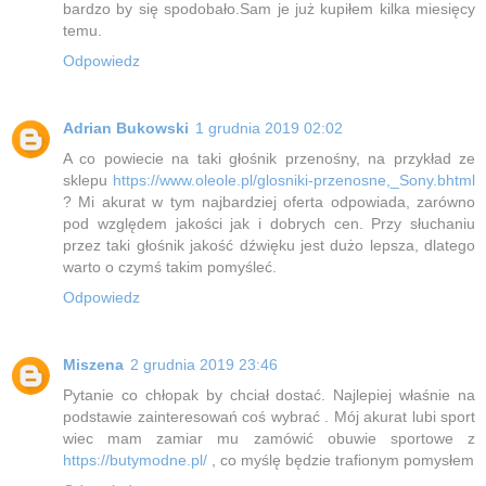
bardzo by się spodobało.Sam je już kupiłem kilka miesięcy
temu.
Odpowiedz
Adrian Bukowski
1 grudnia 2019 02:02
A co powiecie na taki głośnik przenośny, na przykład ze
sklepu
https://www.oleole.pl/glosniki-przenosne,_Sony.bhtml
? Mi akurat w tym najbardziej oferta odpowiada, zarówno
pod względem jakości jak i dobrych cen. Przy słuchaniu
przez taki głośnik jakość dźwięku jest dużo lepsza, dlatego
warto o czymś takim pomyśleć.
Odpowiedz
Miszena
2 grudnia 2019 23:46
Pytanie co chłopak by chciał dostać. Najlepiej właśnie na
podstawie zainteresowań coś wybrać . Mój akurat lubi sport
wiec mam zamiar mu zamówić obuwie sportowe z
https://butymodne.pl/
, co myślę będzie trafionym pomysłem