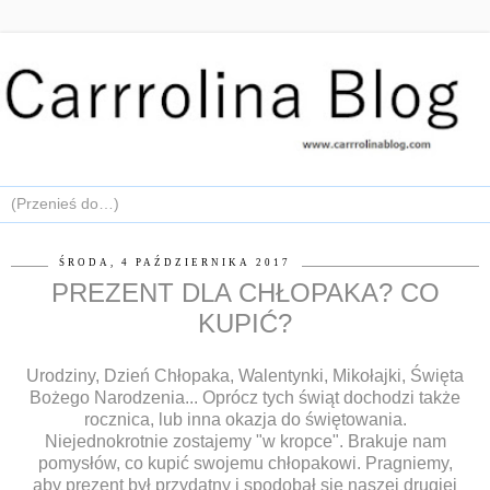
ŚRODA, 4 PAŹDZIERNIKA 2017
PREZENT DLA CHŁOPAKA? CO
KUPIĆ?
Urodziny, Dzień Chłopaka, Walentynki, Mikołajki, Święta
Bożego Narodzenia... Oprócz tych świąt dochodzi także
rocznica, lub inna okazja do świętowania.
Niejednokrotnie zostajemy "w kropce". Brakuje nam
pomysłów, co kupić swojemu chłopakowi. Pragniemy,
aby prezent był przydatny i spodobał się naszej drugiej