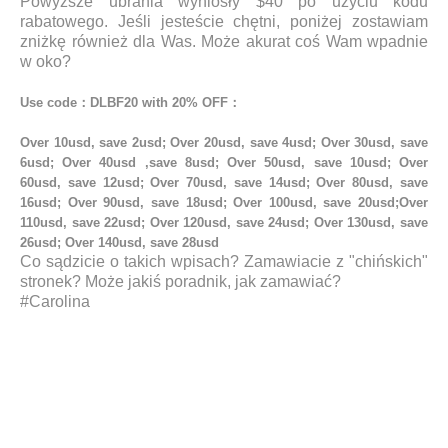
Powyższe ubrania wyniosły $40 po użyciu kodu
rabatowego. Jeśli jesteście chętni, poniżej zostawiam
zniżkę również dla Was. Może akurat coś Wam wpadnie
w oko?
Use code：DLBF20 with 20% OFF：
Over 10usd, save 2usd; Over 20usd, save 4usd; Over 30usd, save
6usd; Over 40usd ,save 8usd; Over 50usd, save 10usd; Over
60usd, save 12usd; Over 70usd, save 14usd; Over 80usd, save
16usd; Over 90usd, save 18usd; Over 100usd, save 20usd;Over
110usd, save 22usd; Over 120usd, save 24usd; Over 130usd, save
26usd; Over 140usd, save 28usd
Co sądzicie o takich wpisach? Zamawiacie z "chińskich"
stronek? Może jakiś poradnik, jak zamawiać?
#Carolina