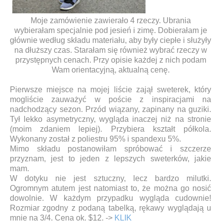
Moje zamówienie zawierało 4 rzeczy. Ubrania
wybierałam specjalnie pod jesień i zimę. Dobierałam je
głównie według składu materiału, aby były ciepłe i służyły
na dłuższy czas. Starałam się również wybrać rzeczy w
przystępnych cenach. Przy opisie każdej z nich podam
Wam orientacyjną, aktualną cenę.
Pierwsze miejsce na mojej liście zajął sweterek, który
mogliście zauważyć w poście z inspiracjami na
nadchodzący sezon. Przód wiązany, zapinany na guziki.
Tył lekko asymetryczny, wygląda inaczej niż na stronie
(moim zdaniem lepiej). Przybiera kształt półkola.
Wykonany został z poliestru 95% i spandexu 5%.
Mimo składu postanowiłam spróbować i szczerze
przyznam, jest to jeden z lepszych sweterków, jakie
mam.
W dotyku nie jest sztuczny, lecz bardzo milutki.
Ogromnym atutem jest natomiast to, że można go nosić
dowolnie. W każdym przypadku wygląda cudownie!
Rozmiar zgodny z podaną tabelką, rękawy wyglądają u
mnie na 3/4. Cena ok. $12. ->
KLIK