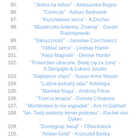
"Jedna na milion" - Aleksandra Bugno
"Córeczki" - Adrian Bednarek
"Kryształowe serca" - A.Docher
"Miasteczko Anterrey. Znamię" - Daniel
Radziejewski
"Toksyczność" - Jarosław Czechowicz
"Oddać serce" - Lindsay Harrel
"Aleja Magnolii" - Denise Hunter
"Prawictwo utracone. Biorę cię za żonę" -
A.Skirgajjło & Łukasz Juszko
"Najlepsze chęci" - Susan Anne Mason
"Ludzie potrafią latać" Antologia
"Marieke Naga" - Andrzej Pitrus
"Trzecia terapia" - Danuta Chlupova
"Morderstwo to nie wypadek" - Ann H.Gabhart
"Ian. Twój osobisty trener podrywu" - Rachel van
Dyken
"Dosięgnąć świąt" - T.Blackstock
"Amber-Gold" - Krzysztof Beśka