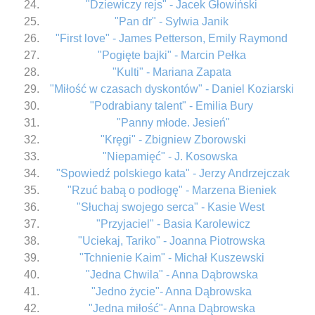
"Dziewiczy rejs" - Jacek Głowiński
"Pan dr" - Sylwia Janik
"First love" - James Petterson, Emily Raymond
"Pogięte bajki" - Marcin Pełka
"Kulti" - Mariana Zapata
"Miłość w czasach dyskontów" - Daniel Koziarski
"Podrabiany talent" - Emilia Bury
"Panny młode. Jesień"
"Kręgi" - Zbigniew Zborowski
"Niepamięć" - J. Kosowska
"Spowiedź polskiego kata" - Jerzy Andrzejczak
"Rzuć babą o podłogę" - Marzena Bieniek
"Słuchaj swojego serca" - Kasie West
"Przyjaciel" - Basia Karolewicz
"Uciekaj, Tariko" - Joanna Piotrowska
"Tchnienie Kaim" - Michał Kuszewski
"Jedna Chwila" - Anna Dąbrowska
"Jedno życie"- Anna Dąbrowska
"Jedna miłość"- Anna Dąbrowska