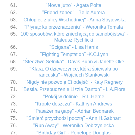
"Nowe jutro" - Agata Polte
"Friend-zoned" - Belle Aurora
"Chłopiec z ulicy Wschodniej" - Anna Stryjewska
"Płynąc ku przeznaczeniu" - Weronika Tomala
"100 sposobów, które zniechęcą do samobójstwa" -
Mateusz Rychlicki
"Ścigana" - Lisa Harris
"Fighting Temptation" -K.C.Lynn
"Śledztwo Setnika" - Davis Bunn & Janette Oke
"Klara. O dziewczynce, która śpiewała po
francusku" - Wojciech Stankowski
"Nigdy nie pozwolę Ci odejść" - Katy Regnery
"Bestia. Przebudzenie Lizzie Danton" - L.A.Fiore
"Pokój w dolinie" -R.L.Herne
"Krople deszczu" - Kathryn Andrews
"Pasażer na gapę" - Adrian Bednarek
"Śmierć przychodzi pocztą" - Ann H.Gabhart
"Run Away" - Weronika Dobrzyniecka
"Birthday Girl" - Penelope Douglas