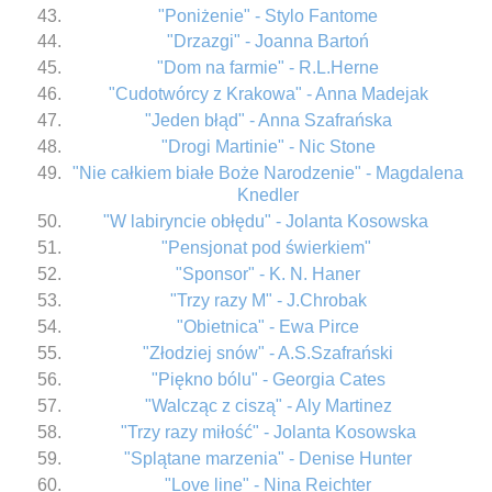
"Poniżenie" - Stylo Fantome
"Drzazgi" - Joanna Bartoń
"Dom na farmie" - R.L.Herne
"Cudotwórcy z Krakowa" - Anna Madejak
"Jeden błąd" - Anna Szafrańska
"Drogi Martinie" - Nic Stone
"Nie całkiem białe Boże Narodzenie" - Magdalena
Knedler
"W labiryncie obłędu" - Jolanta Kosowska
"Pensjonat pod świerkiem"
"Sponsor" - K. N. Haner
"Trzy razy M" - J.Chrobak
"Obietnica" - Ewa Pirce
"Złodziej snów" - A.S.Szafrański
"Piękno bólu" - Georgia Cates
"Walcząc z ciszą" - Aly Martinez
"Trzy razy miłość" - Jolanta Kosowska
"Splątane marzenia" - Denise Hunter
"Love line" - Nina Reichter