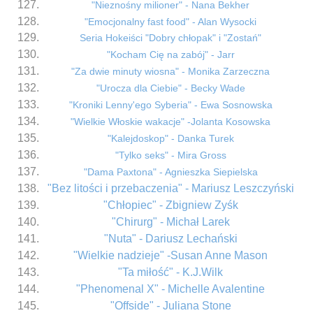
"Nieznośny milioner" - Nana Bekher
"Emocjonalny fast food" - Alan Wysocki
Seria Hokeiści "Dobry chłopak" i "Zostań"
"Kocham Cię na zabój" - Jarr
"Za dwie minuty wiosna" - Monika Zarzeczna
"Urocza dla Ciebie" - Becky Wade
"Kroniki Lenny'ego Syberia" - Ewa Sosnowska
"Wielkie Włoskie wakacje" -Jolanta Kosowska
"Kalejdoskop" - Danka Turek
"Tylko seks" - Mira Gross
"Dama Paxtona" - Agnieszka Siepielska
"Bez litości i przebaczenia" - Mariusz Leszczyński
"Chłopiec" - Zbigniew Zyśk
"Chirurg" - Michał Larek
"Nuta" - Dariusz Lechański
"Wielkie nadzieje" -Susan Anne Mason
"Ta miłość" - K.J.Wilk
"Phenomenal X" - Michelle Avalentine
"Offside" - Juliana Stone