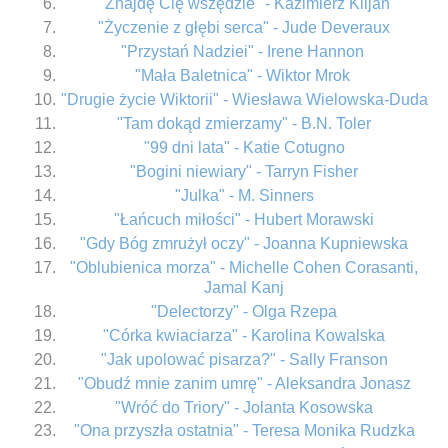
"Znajdę Cię wszędzie" - Kazimierz Kiljan
"Życzenie z głębi serca" - Jude Deveraux
"Przystań Nadziei" - Irene Hannon
"Mała Baletnica" - Wiktor Mrok
"Drugie życie Wiktorii" - Wiesława Wielowska-Duda
"Tam dokąd zmierzamy" - B.N. Toler
"99 dni lata" - Katie Cotugno
"Bogini niewiary" - Tarryn Fisher
"Julka" - M. Sinners
"Łańcuch miłości" - Hubert Morawski
"Gdy Bóg zmrużył oczy" - Joanna Kupniewska
"Oblubienica morza" - Michelle Cohen Corasanti,
Jamal Kanj
"Delectorzy" - Olga Rzepa
"Córka kwiaciarza" - Karolina Kowalska
"Jak upolować pisarza?" - Sally Franson
"Obudź mnie zanim umrę" - Aleksandra Jonasz
"Wróć do Triory" - Jolanta Kosowska
"Ona przyszła ostatnia" - Teresa Monika Rudzka