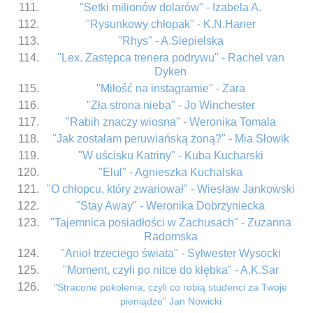
"Setki milionów dolarów" - Izabela A.
"Rysunkowy chłopak" - K.N.Haner
"Rhys" - A.Siepielska
"Lex. Zastępca trenera podrywu" - Rachel van
Dyken
"Miłość na instagramie" - Zara
"Zła strona nieba" - Jo Winchester
"Rabih znaczy wiosna" - Weronika Tomala
"Jak zostałam peruwiańską żoną?" - Mia Słowik
"W uścisku Katriny" - Kuba Kucharski
"Elul" - Agnieszka Kuchalska
"O chłopcu, który zwariował" - Wiesław Jankowski
"Stay Away" - Weronika Dobrzyniecka
"Tajemnica posiadłości w Zachusach" - Zuzanna
Radomska
"Anioł trzeciego świata" - Sylwester Wysocki
"Moment, czyli po nitce do kłębka" - A.K.Sar
"Stracone pokolenia, czyli co robią studenci za Twoje
pieniądze" Jan Nowicki