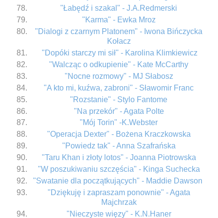
"Łabędź i szakal" - J.A.Redmerski
"Karma" - Ewka Mroz
"Dialogi z czarnym Platonem" - Iwona Bińczycka
Kołacz
"Dopóki starczy mi sił" - Karolina Klimkiewicz
"Walcząc o odkupienie" - Kate McCarthy
"Nocne rozmowy" - MJ Słabosz
"A kto mi, kuźwa, zabroni" - Sławomir Franc
"Rozstanie" - Stylo Fantome
"Na przekór" - Agata Polte
"Mój Torin" -K.Webster
"Operacja Dexter" - Bożena Kraczkowska
"Powiedz tak" - Anna Szafrańska
"Taru Khan i złoty lotos" - Joanna Piotrowska
"W poszukiwaniu szczęścia" - Kinga Suchecka
"Swatanie dla początkujących" - Maddie Dawson
"Dziękuję i zapraszam ponownie" - Agata
Majchrzak
"Nieczyste więzy" - K.N.Haner