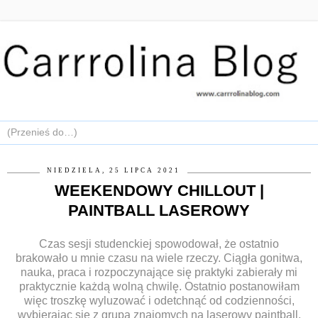
NIEDZIELA, 25 LIPCA 2021
WEEKENDOWY CHILLOUT |
PAINTBALL LASEROWY
Czas sesji studenckiej spowodował, że ostatnio
brakowało u mnie czasu na wiele rzeczy. Ciągła gonitwa,
nauka, praca i rozpoczynające się praktyki zabierały mi
praktycznie każdą wolną chwilę. Ostatnio postanowiłam
więc troszkę wyluzować i odetchnąć od codzienności,
wybierając się z grupą znajomych na laserowy paintball.