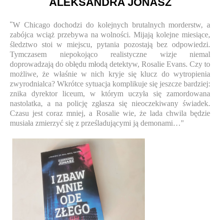
ALEKSANDRA JONASZ
"
W Chicago dochodzi do kolejnych brutalnych morderstw, a
zabójca wciąż przebywa na wolności. Mijają kolejne miesiące,
śledztwo stoi w miejscu, pytania pozostają bez odpowiedzi.
Tymczasem niepokojąco realistyczne wizje niemal
doprowadzają do obłędu młodą detektyw, Rosalie Evans. Czy to
możliwe, że właśnie w nich kryje się klucz do wytropienia
zwyrodnialca? Wkrótce sytuacja komplikuje się jeszcze bardziej:
znika dyrektor liceum, w którym uczyła się zamordowana
nastolatka, a na policję zgłasza się nieoczekiwany świadek.
Czasu jest coraz mniej, a Rosalie wie, że lada chwila będzie
musiała zmierzyć się z prześladującymi ją demonami…"