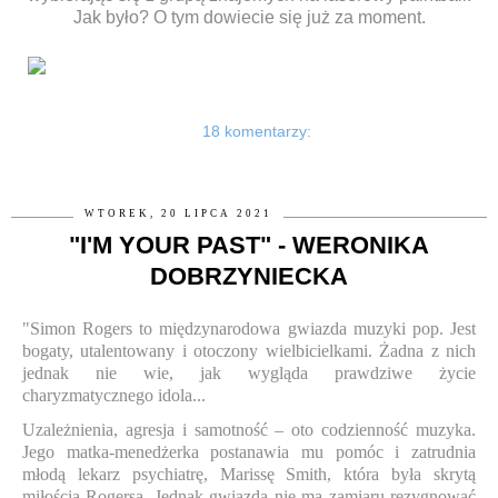
Jak było? O tym dowiecie się już za moment.
18 komentarzy:
WTOREK, 20 LIPCA 2021
"I'M YOUR PAST" - WERONIKA
DOBRZYNIECKA
"Simon Rogers to międzynarodowa gwiazda muzyki pop. Jest
bogaty, utalentowany i otoczony wielbicielkami. Żadna z nich
jednak nie wie, jak wygląda prawdziwe życie
charyzmatycznego idola...
Uzależnienia, agresja i samotność – oto codzienność muzyka.
Jego matka-menedżerka postanawia mu pomóc i zatrudnia
młodą lekarz psychiatrę, Marissę Smith, która była skrytą
miłością Rogersa. Jednak gwiazda nie ma zamiaru rezygnować