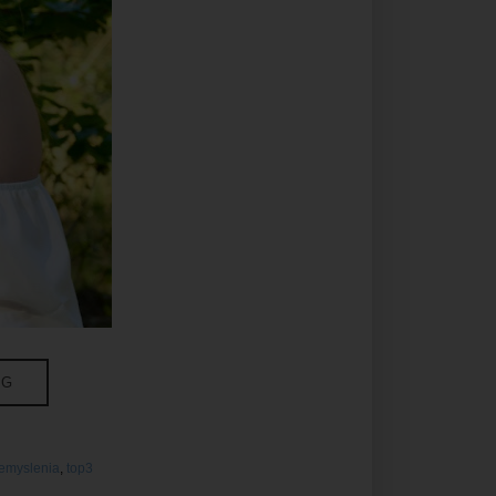
NG
emyslenia
,
top3