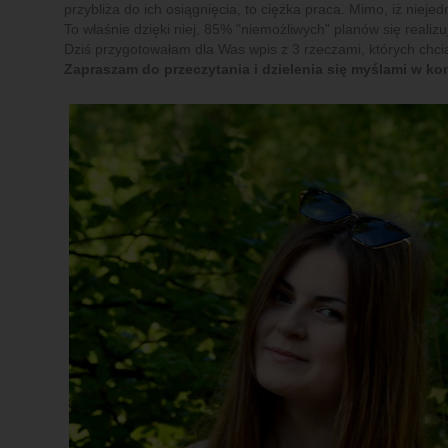
przybliża do ich osiągnięcia, to ciężka praca. Mimo, iż nieje
To właśnie dzięki niej, 85% "niemożliwych" planów się realizu
Dziś przygotowałam dla Was wpis z 3 rzeczami, których chci
Zapraszam do przeczytania i dzielenia się myślami w k