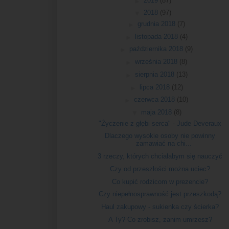
►
2019
(87)
▼
2018
(97)
►
grudnia 2018
(7)
►
listopada 2018
(4)
►
października 2018
(9)
►
września 2018
(8)
►
sierpnia 2018
(13)
►
lipca 2018
(12)
►
czerwca 2018
(10)
▼
maja 2018
(8)
"Życzenie z głębi serca" - Jude Deveraux
Dlaczego wysokie osoby nie powinny
zamawiać na chi...
3 rzeczy, których chciałabym się nauczyć
Czy od przeszłości można uciec?
Co kupić rodzicom w prezencie?
Czy niepełnosprawność jest przeszkodą?
Haul zakupowy - sukienka czy ścierka?
A Ty? Co zrobisz, zanim umrzesz?