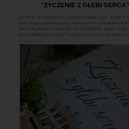
"ŻYCZENIE Z GŁĘBI SERCA
Życzenia są nieodłączną częścią naszego życia. Każdy z 
Jedni pragną idealnej pracy, natomiast inni prawdziwej miło
Warto się jednak zastanowić, co zrobilibyście, gdyby mogły
skorzystalibyście z okazji? Zapraszam na recenzję powieści 