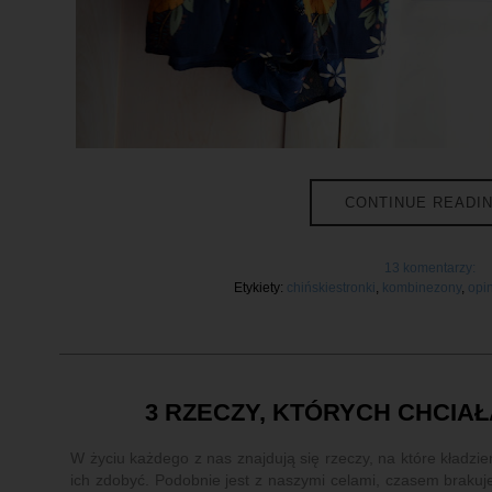
CONTINUE READI
13 komentarzy:
Etykiety:
chińskiestronki
,
kombinezony
,
opi
3 RZECZY, KTÓRYCH CHCIA
W życiu każdego z nas znajdują się rzeczy, na które kładzi
ich zdobyć. Podobnie jest z naszymi celami, czasem brakuj