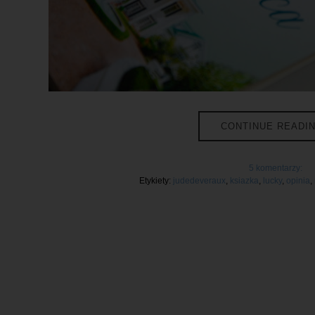
CONTINUE READI
5 komentarzy:
Etykiety:
judedeveraux
,
ksiazka
,
lucky
,
opinia
,