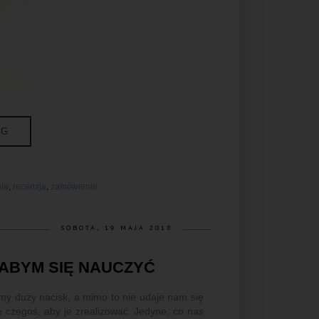
NG
nia
,
recenzja
,
zamówienie
SOBOTA, 19 MAJA 2018
ŁABYM SIĘ NAUCZYĆ
emy duży nacisk, a mimo to nie udaje nam się
e czegoś, aby je zrealizować. Jedyne, co nas