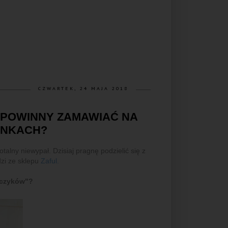
CZWARTEK, 24 MAJA 2018
 POWINNY ZAMAWIAĆ NA
ONKACH?
alny niewypał. Dzisiaj pragnę podzielić się z
zi ze sklepu
Zaful.
ńczyków"?