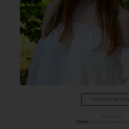
CONTINUE READI
9 komentarzy:
Etykiety:
3rzeczy
,
lista
,
nauka
,
prz