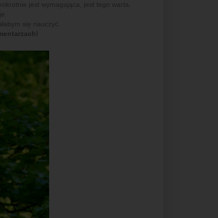
dnokrotnie jest wymagająca, jest tego warta.
je.
ałabym się nauczyć.
omentarzach!