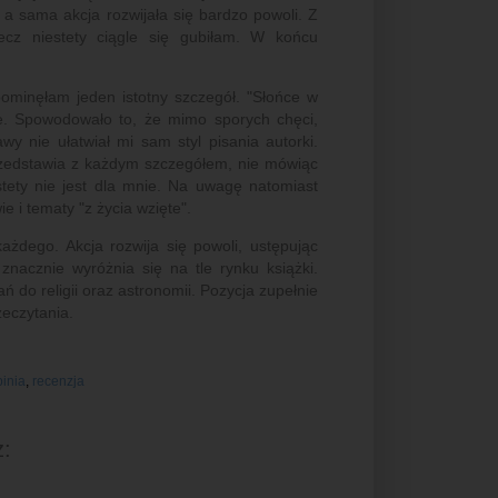
a sama akcja rozwijała się bardzo powoli. Z
ecz niestety ciągle się gubiłam. W końcu
y pominęłam jeden istotny szczegół. "Słońce w
ane. Spowodowało to, że mimo sporych chęci,
y nie ułatwiał mi sam styl pisania autorki.
przedstawia z każdym szczegółem, nie mówiąc
stety nie jest dla mnie. Na uwagę natomiast
 i tematy "z życia wzięte".
każdego. Akcja rozwija się powoli, ustępując
znacznie wyróżnia się na tle rynku książki.
 do religii oraz astronomii. Pozycja zupełnie
rzeczytania.
inia
,
recenzja
: