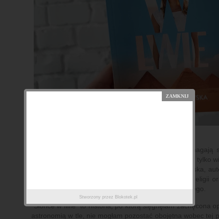
Trzy przyjaciółki - Sylwia, Malwina oraz Wiktoria zmagają
sprawiedliwością, chorobą oraz byłymi partnerami to tylko w
kryje, w ciekawy sposób przedstawia Wioletta Milewska, auto
liczne tematy, nawiązując przy tym do egzystencji, religii o
kreatywnie, przewijając w tle tematy istotne dla każdego.
Stworzony przez
Blokotek.pl
"Słońce w lwie" to historia, po którą sięgnęłam zachęcona o
astronomią w tle, nie mogłam pozostać obojętna wobec tej 