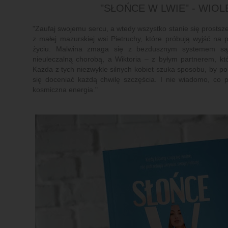
"SŁOŃCE W LWIE" - WIO
"Zaufaj swojemu sercu, a wtedy wszystko stanie się prostsze.M
z małej mazurskiej wsi Pietruchy, które próbują wyjść na 
życiu. Malwina zmaga się z bezdusznym systemem sąd
nieuleczalną chorobą, a Wiktoria – z byłym partnerem, któ
Każda z tych niezwykle silnych kobiet szuka sposobu, by p
się doceniać każdą chwilę szczęścia. I nie wiadomo, co
kosmiczna energia."