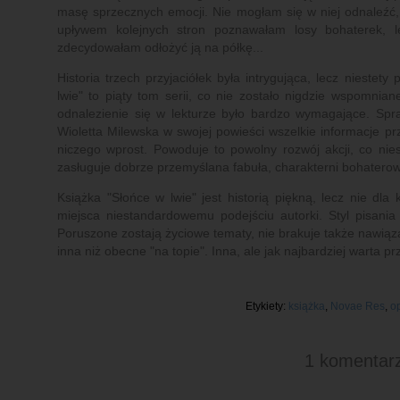
masę sprzecznych emocji. Nie mogłam się w niej odnaleźć, 
upływem kolejnych stron poznawałam losy bohaterek, l
zdecydowałam odłożyć ją na półkę...
Historia trzech przyjaciółek była intrygująca, lecz niestet
lwie" to piąty tom serii, co nie zostało nigdzie wspomni
odnalezienie się w lekturze było bardzo wymagające. Spraw
Wioletta Milewska w swojej powieści wszelkie informacje 
niczego wprost. Powoduje to powolny rozwój akcji, co nie
zasługuje dobrze przemyślana fabuła, charakterni bohaterowie
Książka "Słońce w lwie" jest historią piękną, lecz nie dla 
miejsca niestandardowemu podejściu autorki. Styl pisania 
Poruszone zostają życiowe tematy, nie brakuje także nawiązań
inna niż obecne "na topie". Inna, ale jak najbardziej warta p
Etykiety:
książka
,
Novae Res
,
op
1 komentarz