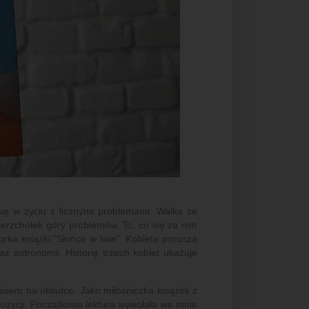
 się w życiu z licznymi problemami. Walka ze
ierzchołek góry problemów. To, co się za nim
rka książki "Słońce w lwie". Kobieta porusza
raz astronomii. Historię trzech kobiet ukazuje
pisem na okładce. Jako miłośniczka książek z
pozycji. Początkowo lektura wywołała we mnie