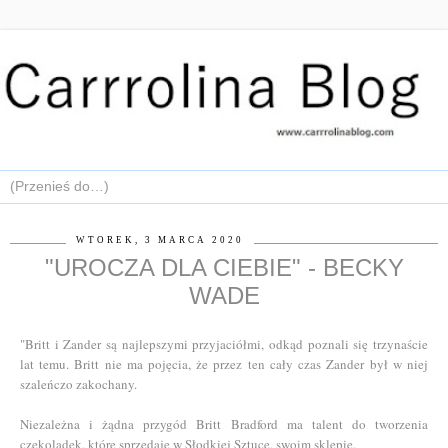
WTOREK, 3 MARCA 2020
"UROCZA DLA CIEBIE" - BECKY
WADE
"Britt i Zander są najlepszymi przyjaciółmi, odkąd poznali się trzynaście
lat temu. Britt nie ma pojęcia, że przez ten cały czas Zander był w niej
szaleńczo zakochany.
Niezależna i żądna przygód Britt Bradford ma talent do tworzenia
czekoladek, które sprzedaje w Słodkiej Sztuce, swoim sklepie.