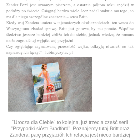
Zander Ford jest uznanym pisarzem, a ostatnie półtora roku spędził w
podróży po świecie. Osiągnął bardzo wiele, lecz nadal brakuje mu tego, co
ma dla niego szczególne znaczenie – serca Britt.
Kiedy wuj Zandera umiera w tajemniczych okolicznościach, ten wraca do
Waszyngtonu zbadać sprawę. Britt jest gotowa, by mu pomóc. Wspólne
śledztwo jeszcze bardziej zbliża ich do siebie, jednak wiedzą, że romans
może zagrozić tej wyjątkowej przyjaźni.
Czy zgłębiając zagmatwaną przeszłość wujka, odkryją również, co tak
naprawdę ich łączy?" - lubimyczytac.pl
"Urocza dla Ciebie" to kolejna, już trzecia część serii
"Przypadki sióstr Bradford". Poznajemy tutaj Britt oraz
Zandera, parę przyjaciół. Ich relacja jest nieco bardziej