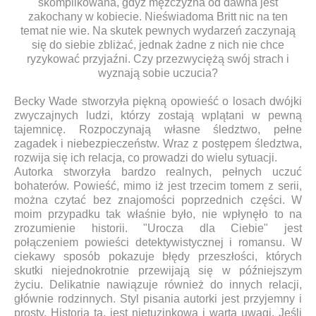
skomplikowana, gdyż mężczyzna od dawna jest
zakochany w kobiecie. Nieświadoma Britt nic na ten
temat nie wie. Na skutek pewnych wydarzeń zaczynają
się do siebie zbliżać, jednak żadne z nich nie chce
ryzykować przyjaźni. Czy przezwyciężą swój strach i
wyznają sobie uczucia?
Becky Wade stworzyła piękną opowieść o losach dwójki
zwyczajnych ludzi, którzy zostają wplątani w pewną
tajemnicę. Rozpoczynają własne śledztwo, pełne
zagadek i niebezpieczeństw. Wraz z postępem śledztwa,
rozwija się ich relacja, co prowadzi do wielu sytuacji.
Autorka stworzyła bardzo realnych, pełnych uczuć
bohaterów. Powieść, mimo iż jest trzecim tomem z serii,
można czytać bez znajomości poprzednich części. W
moim przypadku tak właśnie było, nie wpłynęło to na
zrozumienie historii. "Urocza dla Ciebie" jest
połączeniem powieści detektywistycznej i romansu. W
ciekawy sposób pokazuje błędy przeszłości, których
skutki niejednokrotnie przewijają się w późniejszym
życiu. Delikatnie nawiązuje również do innych relacji,
głównie rodzinnych. Styl pisania autorki jest przyjemny i
prosty. Historia ta, jest nietuzinkowa i warta uwagi. Jeśli