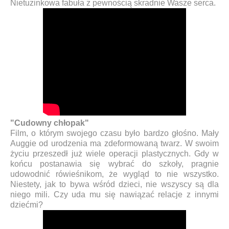
Nietuzinkowa fabuła z pewnością skradnie Wasze serca.
"Cudowny chłopak"
Film, o którym swojego czasu było bardzo głośno. Mały
Auggie od urodzenia ma zdeformowaną twarz. W swoim
życiu przeszedł już wiele operacji plastycznych. Gdy w
końcu postanawia się wybrać do szkoły, pragnie
udowodnić rówieśnikom, że wygląd to nie wszystko.
Niestety, jak to bywa wśród dzieci, nie wszyscy są dla
niego mili. Czy uda mu się nawiązać relacje z innymi
dziećmi?