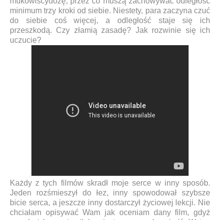
mukowiscydozę, przez co muszą zachowywać odległość
minimum trzy kroki od siebie. Niestety, para zaczyna czuć
do siebie coś więcej, a odległość staje się ich
przeszkodą. Czy złamią zasadę? Jak rozwinie się ich
uczucie?
Każdy z tych filmów skradł moje serce w inny sposób.
Jeden rozśmieszył do łez, inny spowodował szybsze
bicie serca, a jeszcze inny dostarczył życiowej lekcji. Nie
chciałam opisywać Wam jak oceniam dany film, gdyż