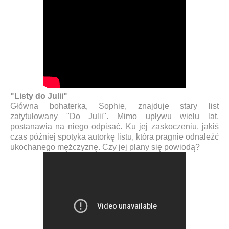
"Listy do Julii"
Główna bohaterka, Sophie, znajduje stary list
zatytułowany "Do Julii". Mimo upływu wielu lat,
postanawia na niego odpisać. Ku jej zaskoczeniu, jakiś
czas później spotyka autorkę listu, która pragnie odnaleźć
ukochanego mężczyznę. Czy jej plany się powiodą?