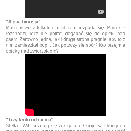
"A psa biorę ja"
Małżeństwo z kilkuletnim stażem rozpada się. Para się
rozchodzi, lecz nie potrafi dogadać się do opieki nad
psem. Zarówno jedna, jak i druga strona pragnie, aby to z
nim zamieszkał pupil. Jak potoczy się spór? Kto przejmie
opiekę nad zwierzakiem?
"Trzy kroki od siebie"
Stella i Will poznają się w szpitalu. Oboje są chorzy na