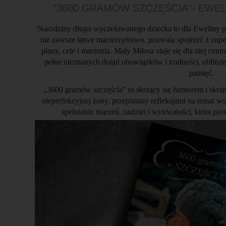
"3600 GRAMÓW SZCZĘŚCIA"- EWEL
Narodziny długo wyczekiwanego dziecka to dla Eweliny 
"
nie zawsze łatwe macierzyństwo, pozwala spojrzeć z zup
plany, cele i marzenia. Mały Miłosz staje się dla niej ce
pełne nieznanych dotąd obowiązków i trudności, obfitu
pamięć.
„3600 gramów szczęścia” to skrzący się humorem i skraj
nieperfekcyjnej żony, przeplatany refleksjami na temat w
spełnianiu marzeń, nadziei i wytrwałości, która pr