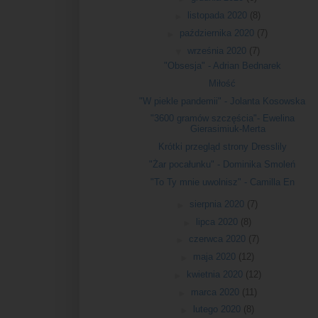
►
listopada 2020
(8)
►
października 2020
(7)
▼
września 2020
(7)
"Obsesja" - Adrian Bednarek
Miłość
"W piekle pandemii" - Jolanta Kosowska
"3600 gramów szczęścia"- Ewelina
Gierasimiuk-Merta
Krótki przegląd strony Dresslily
"Żar pocałunku" - Dominika Smoleń
"To Ty mnie uwolnisz" - Camilla En
►
sierpnia 2020
(7)
►
lipca 2020
(8)
►
czerwca 2020
(7)
►
maja 2020
(12)
►
kwietnia 2020
(12)
►
marca 2020
(11)
►
lutego 2020
(8)