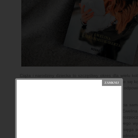
Ciąża i narodziny dziecka to szczęśliwy okres dla wielu kob
poronienie lub strata narodzonego dziecka? Jak czuje się ko
się pogodzić z taką stratą? Na te pytania doskonale odpow
Merta.
"3600 gramów szczęścia" to piękna opowieść z życia same
stracie, przewrotnym losie. W swoim pamiętniku Ewelina
historię w dosadny, ciekawy sposób. Opowieść rozpoc
nieudolnych prób donoszenia ciąży, aż do szczęśliwego wy
życia. Ukazuje nie tylko to co się działo, lecz także sięga
kobiety zranionej, usilnie pragnącej potomstwa. Niejednokr