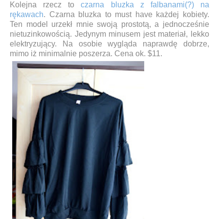
Kolejna rzecz to
czarna bluzka z falbanami(?) na
rękawach
. Czarna bluzka to must have każdej kobiety.
Ten model urzekł mnie swoją prostotą, a jednocześnie
nietuzinkowością. Jedynym minusem jest materiał, lekko
elektryzujący. Na osobie wygląda naprawdę dobrze,
mimo iż minimalnie poszerza. Cena ok. $11.