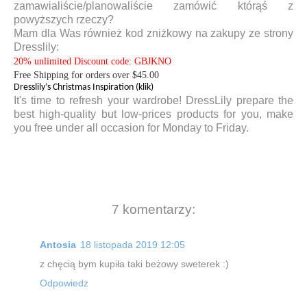
zamawialiście/planowaliście zamówić którąś z
powyższych rzeczy?
Mam dla Was również kod zniżkowy na zakupy ze strony
Dresslily:
20% unlimited Discount code: GBJKNO
Free Shipping for orders over $45.00
Dresslily’s Christmas Inspiration (klik)
It's time to refresh your wardrobe! DressLily prepare the
best high-quality but low-prices products for you, make
you free under all occasion for Monday to Friday.
7 komentarzy:
Antosia
18 listopada 2019 12:05
z chęcią bym kupiła taki beżowy sweterek :)
Odpowiedz