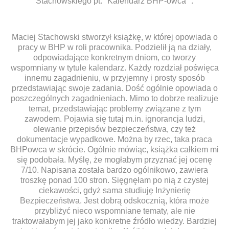
Stachowskiego pt. "Kalendarz BHP-owca" .
Maciej Stachowski stworzył książkę, w której opowiada o
pracy w BHP w roli pracownika. Podzielił ją na działy,
odpowiadające konkretnym dniom, co tworzy
wspomniany w tytule kalendarz. Każdy rozdział poświęca
innemu zagadnieniu, w przyjemny i prosty sposób
przedstawiając swoje zadania. Dość ogólnie opowiada o
poszczególnych zagadnieniach. Mimo to dobrze realizuje
temat, przedstawiając problemy związane z tym
zawodem. Pojawia się tutaj m.in. ignorancja ludzi,
olewanie przepisów bezpieczeństwa, czy też
dokumentacje wypadkowe. Można by rzec, taka praca
BHPowca w skrócie. Ogólnie mówiąc, książka całkiem mi
się podobała. Myślę, że mogłabym przyznać jej ocenę
7/10. Napisana została bardzo ogólnikowo, zawiera
troszkę ponad 100 stron. Sięgnęłam po nią z czystej
ciekawości, gdyż sama studiuję Inżynierię
Bezpieczeństwa. Jest dobrą odskocznią, która może
przybliżyć nieco wspomniane tematy, ale nie
traktowałabym jej jako konkretne źródło wiedzy. Bardziej