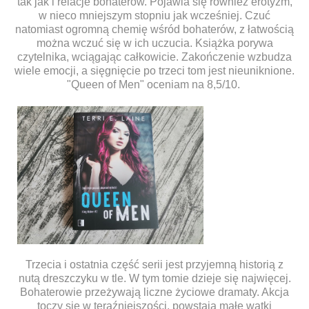
tak jak i relacje bohaterów. Pojawia się również erotyzm,
w nieco mniejszym stopniu jak wcześniej. Czuć
natomiast ogromną chemię wśród bohaterów, z łatwością
można wczuć się w ich uczucia. Książka porywa
czytelnika, wciągając całkowicie. Zakończenie wzbudza
wiele emocji, a sięgnięcie po trzeci tom jest nieuniknione.
"Queen of Men" oceniam na 8,5/10.
Trzecia i ostatnia część serii jest przyjemną historią z
nutą dreszczyku w tle. W tym tomie dzieje się najwięcej.
Bohaterowie przeżywają liczne życiowe dramaty. Akcja
toczy się w teraźniejszości, powstają małe wątki