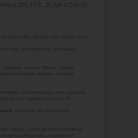
IAŁA 100 TYŚ. ZŁ NA KONCIE
"Co bym zrobiła, gdybym miała 100 tyś. zł na
o z moją "oszczędnością" jest kiepsko.
ę
, Hiszpania, Francja, Włochy, Tunezja,
 dobrych przyjaciół, wiadomo, im więcej
spominałam, od dawna pragnę mieć naprawdę
fotograficzne ~ spełnienie marzeń <3
jomych
, oczywiście nie jakieś drobne
"małe" zakupy... Gdzie jak zwykle kupiłabym
 bluzy w każdej postaci, rozpinane lub