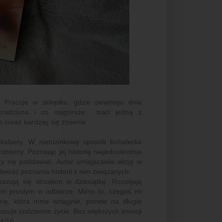
e. Pracuje w sklepiku, gdzie pewnego dnia
kradziona i co najgorsze... traci jedną z
e coraz bardziej się zmienia.
j kobiety. W nietuzinkowy sposób bohaterka
blemy. Poznając jej historię niejednokrotnie
leży się poddawać. Autor umiejscawia akcję w
iwość poznania historii z nim związanych.
zują się strzałem w dziesiątkę. Rozwijają
iem prostym w odbiorze. Mimo to, czegoś mi
rię, która mnie wciągnie, porwie na długie
opisuje codzienne życie. Bez większych emocji
4/10.