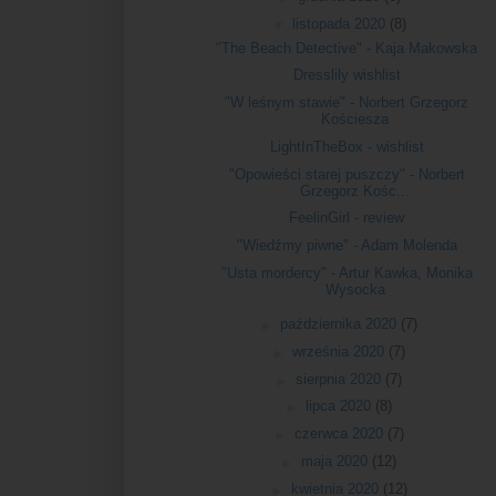
▼
listopada 2020
(8)
"The Beach Detective" - Kaja Makowska
Dresslily wishlist
"W leśnym stawie" - Norbert Grzegorz
Kościesza
LightInTheBox - wishlist
"Opowieści starej puszczy" - Norbert
Grzegorz Kośc...
FeelinGirl - review
"Wiedźmy piwne" - Adam Molenda
"Usta mordercy" - Artur Kawka, Monika
Wysocka
►
października 2020
(7)
►
września 2020
(7)
►
sierpnia 2020
(7)
►
lipca 2020
(8)
►
czerwca 2020
(7)
►
maja 2020
(12)
►
kwietnia 2020
(12)