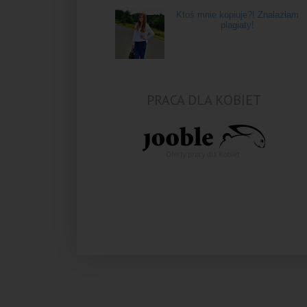
Ktoś mnie kopiuje?! Znalazłam
plagiaty!
PRACA DLA KOBIET