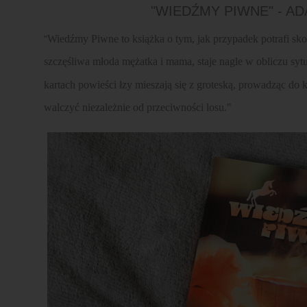
"WIEDŹMY PIWNE" - A
Wiedźmy Piwne to książka o tym, jak przypadek potrafi sk
"
szczęśliwa młoda mężatka i mama, staje nagle w obliczu sytu
kartach powieści łzy mieszają się z groteską, prowadząc do k
walczyć niezależnie od przeciwności losu."