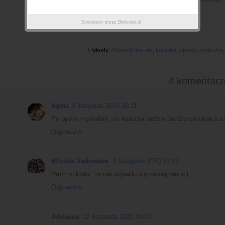
#Carolina
Stworzony przez
Blokotek.pl
Etykiety:
Adam Molenda
,
książka
,
opinia
,
recenzja
4 komentarz
Agata
8 listopada 2020 20:11
Po opisie myślałam, że ksiażka bedzie bardzo ciekawa a tu
Odpowiedz
Wioleta Sadowska
8 listopada 2020 21:03
Hmm szkoda, że nie pojawiło się więcej emocji.
Odpowiedz
Adrianna
12 listopada 2020 09:03