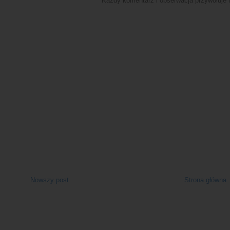
Każdy komentarz i obserwacja przywołuje n
Nowszy post
Strona główna