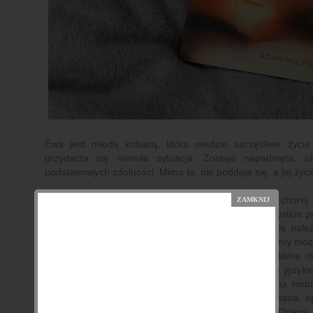
Ewa jest młodą kobietą, która wiedzie szczęśliwe życi
przydarza się niemiła sytuacja. Zostaje napadnięta, o
podstawowych zdolności. Mimo to, nie poddaje się, a jej życi
"Wiedźmy piwne" to historia, która przybliża losy chore
oprowadza nas po swoim życiu, przedstawiając wszystkie pro
skłania czytelnika do refleksji, pokazuje, że nigdy nie na
Żywcu, dokładnie opisując to miasto. Dzięki temu mamy możl
Poza głównym tematem, wplata wątki poboczne, które oka
fabułę, urozmaicają. Cała powieść napisana została język
zabrakło. Sięgając po "Wiedźmy piwne" liczyłam na histo
godziny. Niestety, ta do takich nie należy. Jest stonowana, 
i uniesień. Raczej nie sięgnęłabym po nią ponownie. Ocena: 