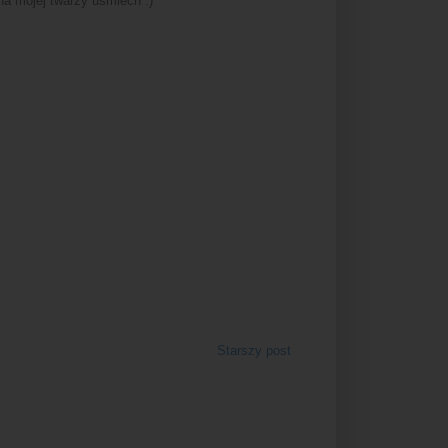
a mojej twarzy uśmiech :)
Starszy post