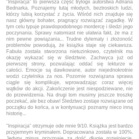
"Inspiracja" to pierwsza część trylogii autorstwa Adriana
Bednarka. Poznajemy tutaj młodych, beztroskich ludzi,
którzy lubią korzystać z życia. Wśród nich znajduje się
nasz główny bohater, pragnący rozwiązać zagadkę. W
tym celu typuje prawdopodobnego mordercę i śledzi jego
poczynania. Sprawy natomiast nie ułatwia fakt, że ma z
nim pewne powiązania... Trudne dylematy i złożoność
problemów powodują, że książka staje się ciekawsza.
Fabuła została stworzona nietuzinkowo, czytelnik ma
okazję wykazać się w śledztwie. Zachwyca już od
pierwszej strony, pozwalając oddać się lekturze w
całości. Emocje są dawkowane, autor niejednokrotnie
wodzi czytelnika za nos. Pozornie rozwiązana sprawa
ciągle się komplikuje, wprowadzając coraz więcej
wątków do akcji. Zakończenie jest niespodziewane, nie
do przewidzenia. Na drugi tom musimy jeszcze troszkę
poczekać, ale bez obaw! Śledztwo zostaje rozwiązane od
początku do końca, a w kontynuacji poznamy nieco inną
historię...
"Inspiracja" otrzymuje ode mnie 9/10. Książka jest bardzo
przyjemnym kryminałem. Dopracowana została w 100%.
Jedyny minus przyznaję za dość długie rozwinięcie.