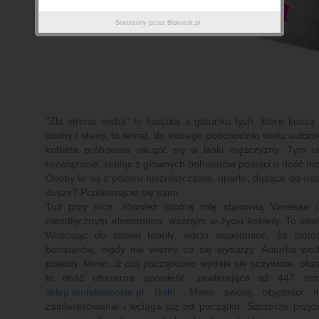
Stworzony przez
Blokotek.pl
"Zła strona nieba" to książka z gatunku tych, które kusz
osoby i sławy, to temat, do którego podchodziło wielu autoró
kobieta próbowała wkupić się w łaski mężczyzny. Tym r
rozwiązanie, robiąc z głównych bohaterów postaci o dość m
Osoby te są z pozoru niezniszczalne, uparte, dążące do usta
duszy? Przekonajcie się sami.
Tuż przy nich, również istotną rolę stanowią Vanessa i 
nieodłącznym elementem, ważnym w życiu kobiety. To właśn
Wracając do samej fabuły, warto wspomnieć, że histori
bohaterów, nigdy nie wiemy co się wydarzy. Autorka wodz
prawdy. Mimo, iż coś początkowo wydaje się oczywiste, okazuj
to dość obszerna opowieść, zawierająca aż 447 str
sklep.motylewnosie.pl (klik)
. Mimo swojej objętości 
zainteresowanie i wciąga już od początku. Szczerze przy