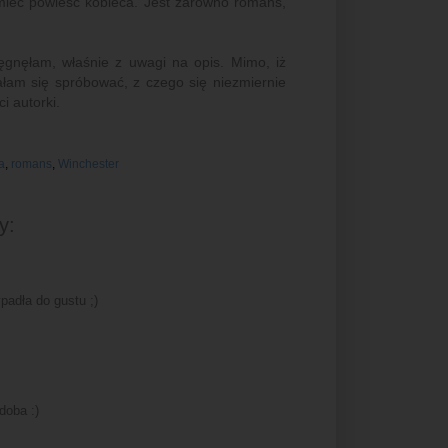
mieć powieść kobieca. Jest zarówno romans,
ęgnęłam, właśnie z uwagi na opis. Mimo, iż
łam się spróbować, z czego się niezmiernie
i autorki.
a
,
romans
,
Winchester
y:
padła do gustu ;)
doba :)