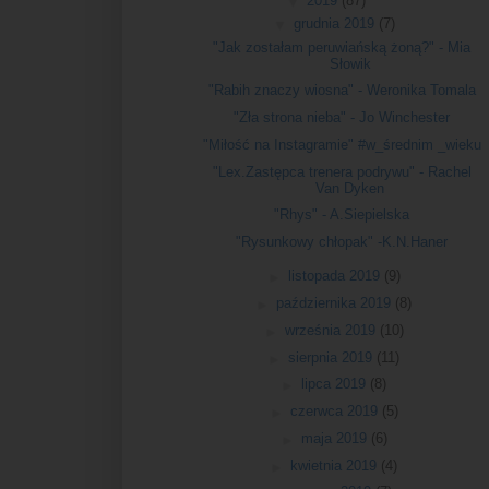
▼
2019
(87)
▼
grudnia 2019
(7)
"Jak zostałam peruwiańską żoną?" - Mia
Słowik
"Rabih znaczy wiosna" - Weronika Tomala
"Zła strona nieba" - Jo Winchester
"Miłość na Instagramie" #w_średnim _wieku
"Lex.Zastępca trenera podrywu" - Rachel
Van Dyken
"Rhys" - A.Siepielska
"Rysunkowy chłopak" -K.N.Haner
►
listopada 2019
(9)
►
października 2019
(8)
►
września 2019
(10)
►
sierpnia 2019
(11)
►
lipca 2019
(8)
►
czerwca 2019
(5)
►
maja 2019
(6)
►
kwietnia 2019
(4)