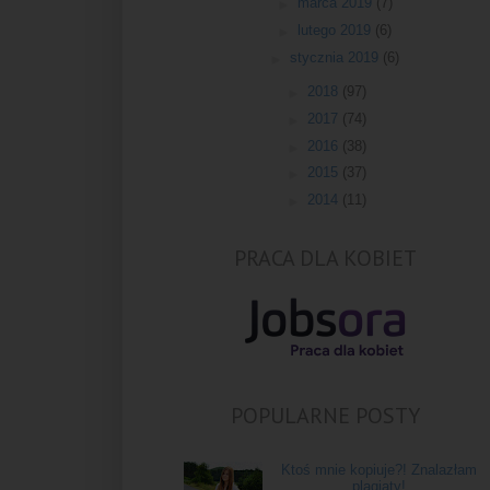
►
marca 2019
(7)
►
lutego 2019
(6)
►
stycznia 2019
(6)
►
2018
(97)
►
2017
(74)
►
2016
(38)
►
2015
(37)
►
2014
(11)
PRACA DLA KOBIET
POPULARNE POSTY
Ktoś mnie kopiuje?! Znalazłam
plagiaty!