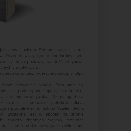
ą już samym opisem. Romans zwykłej, szarej
w. Zwykle rozwijały się one standardowo, tzn.
azem autorka postawiła na dość nietypowe
ocnych charakterach.
lonego celu. Lecz jak jest naprawdę, w głębi
Adam, przyjaciele Natalie. Para staje się
ie z ich pomocą spełniają się jej marzenia.
a jest nieprzewidywalna. Dzięki upartości
i za nos, nie pozwala czytelnikowi odkryć
e się zupełnie inne. Historia Natalie i Jacka
on. Dostępna jest w ebooku na stronie
nie zawiera zbędnych wątków, wzbudza
znam, jestem bardzo pozytywnie zaskoczona