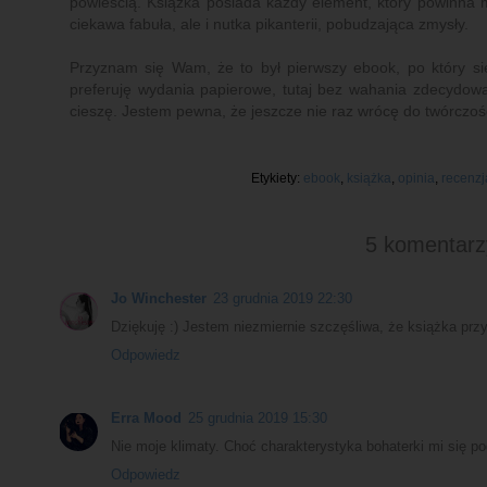
powieścią. Książka posiada każdy element, który powinna 
ciekawa fabuła, ale i nutka pikanterii, pobudzająca zmysły.
Przyznam się Wam, że to był pierwszy ebook, po który si
preferuję wydania papierowe, tutaj bez wahania zdecydowa
cieszę. Jestem pewna, że jeszcze nie raz wrócę do twórczośc
Etykiety:
ebook
,
książka
,
opinia
,
recenzj
5 komentarz
Jo Winchester
23 grudnia 2019 22:30
Dziękuję :) Jestem niezmiernie szczęśliwa, że książka przy
Odpowiedz
Erra Mood
25 grudnia 2019 15:30
Nie moje klimaty. Choć charakterystyka bohaterki mi się po
Odpowiedz