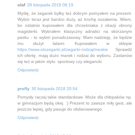
olaf
28 listopada 2018 08:19
Myślę, że zegarek byłby też dobrym pomysłem na prezent.
Wybór teraz jest bardzo duży, aż trochę oszałamia. Wiem,
bo ostatnio kupowałem dla chrześniaka z okazji obrony
magisterki. Wybrałem klasyczny adriatici na skórzanym
pasku - to wybór ponadczasowy. Mam nadzieję, że będzie
mu służył latami. Kupowałem w sklepie
https://www.otozegarki.pl/zegarki-rodzaj/meskie
Sprawdź
ich ofertę, mają dużo marek i rodzai do wyboru. Zastanów
się też w jakim stylu: sportowy czy elegancki.
Odpowiedz
profly
30 listopada 2018 20:54
Pomysły raczej takie standardowe. Może dla chłopaków np.
w gimnazjum będą okej. :) Prezent to zawsze miły gest, ale
jeszcze lepiej, gdy pasuje do obdarowanego.
Odpowiedz