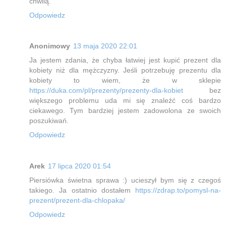
chwilą.
Odpowiedz
Anonimowy
13 maja 2020 22:01
Ja jestem zdania, że chyba łatwiej jest kupić prezent dla
kobiety niż dla mężczyzny. Jeśli potrzebuję prezentu dla
kobiety to wiem, że w sklepie
https://duka.com/pl/prezenty/prezenty-dla-kobiet
bez
większego problemu uda mi się znaleźć coś bardzo
ciekawego. Tym bardziej jestem zadowolona ze swoich
poszukiwań.
Odpowiedz
Arek
17 lipca 2020 01:54
Piersiówka świetna sprawa :) ucieszył bym się z czegoś
takiego. Ja ostatnio dostałem
https://zdrap.to/pomysl-na-
prezent/prezent-dla-chlopaka/
Odpowiedz