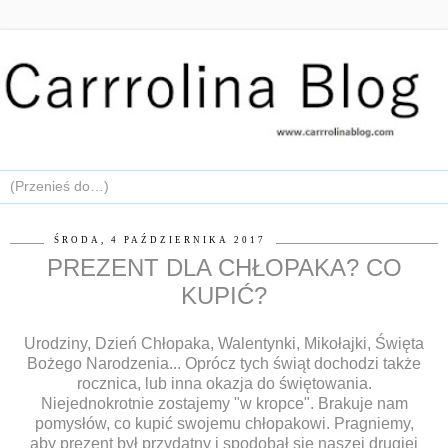
ŚRODA, 4 PAŹDZIERNIKA 2017
PREZENT DLA CHŁOPAKA? CO
KUPIĆ?
Urodziny, Dzień Chłopaka, Walentynki, Mikołajki, Święta
Bożego Narodzenia... Oprócz tych świąt dochodzi także
rocznica, lub inna okazja do świętowania.
Niejednokrotnie zostajemy "w kropce". Brakuje nam
pomysłów, co kupić swojemu chłopakowi. Pragniemy,
aby prezent był przydatny i spodobał się naszej drugiej