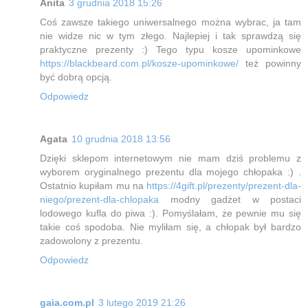
Anita
3 grudnia 2018 15:26
Coś zawsze takiego uniwersalnego można wybrac, ja tam
nie widze nic w tym złego. Najlepiej i tak sprawdzą się
praktyczne prezenty :) Tego typu kosze upominkowe
https://blackbeard.com.pl/kosze-upominkowe/
też powinny
być dobrą opcją.
Odpowiedz
Agata
10 grudnia 2018 13:56
Dzięki sklepom internetowym nie mam dziś problemu z
wyborem oryginalnego prezentu dla mojego chłopaka :) .
Ostatnio kupiłam mu na
https://4gift.pl/prezenty/prezent-dla-
niego/prezent-dla-chlopaka
modny gadżet w postaci
lodowego kufla do piwa :). Pomyślałam, że pewnie mu się
takie coś spodoba. Nie myliłam się, a chłopak był bardzo
zadowolony z prezentu.
Odpowiedz
gaia.com.pl
3 lutego 2019 21:26