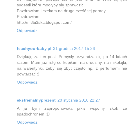
sugestii które mogłyby się sprawdzić.
Pozdrawiam i czekam na drugą część tej porady
Pozdrawiam
http://ni3bi3ska.blogspot.com/
Odpowiedz
teachyourbaby.pl
31 grudnia 2017 15:36
Dziękuję za ten post. Pomysły przydadzą się po 14 latach
razem. Mam już listę co kupiłam: na urodziny, na mikołajki,
na walentynki, żeby się zbyt często np. z perfumami nie
powtarzać :)
Odpowiedz
ekstremalnyprezent
28 stycznia 2018 22:27
A ja bym zaproponowała jakiś wspólny skok ze
spadochronem :D
Odpowiedz