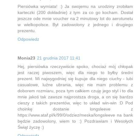
Piersiówka wymiata! :) Ja swojemu na urodziny zrobiłam
karteczki (200 dokładnie) z tym za co go kocham. Dostał
jeszcze ode mnie voucher na 2 minutowy lot do aerotunelu
w wielkopolsce. Był zadowolony z jednego i drugiego
prezentu.
Odpowiedz
Monia23
21 grudnia 2017 11:41
Hej, piersiówka rzeczywiście spoko, chociaż mój chłopak
jest raczej piwoszem, więc dla niego to byłby średni
prezent. Mi najwygodniej się kupuje dla niego ciuchy - lubi
casualowe, luźne ubrania, więc nie mam problemu z
doborem rozmiaru, poza tym całkiem czuję jego styl i to dla
mnie jakoś tak zawsze najprostsza droga, a on się bardzo
cieszy z takich prezentów, więc to układ win-win :D Pod
choinkę dostanie longsleeve z
https://www.ataf.pl/k/99/0/odziez/meska/longsleeve na bank
będzie zadowolony, wiem to :) Pozdrawiam i Wesołych
Świąt życzę :)
Odpowiedz