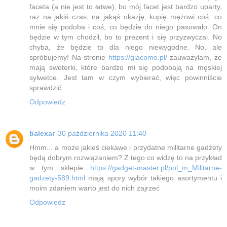
faceta (a nie jest to łatwe), bo mój facet jest bardzo uparty,
raz na jakiś czas, na jakąś okazję, kupię mężowi coś, co
mnie się podoba i coś, co będzie do niego pasowało. On
będzie w tym chodził, bo to prezent i się przyzwyczai. No
chyba, że będzie to dla niego niewygodne. No, ale
spróbujemy! Na stronie
https://giacomo.pl/
zauważyłam, że
mają sweterki, które bardzo mi się podobają na męskiej
sylwetce. Jest tam w czym wybierać, więc powinniście
sprawdzić.
Odpowiedz
balexar
30 października 2020 11:40
Hmm... a może jakieś ciekawe i przydatne militarne gadżety
będą dobrym rozwiązaniem? Z tego co widzę to na przykład
w tym sklepie
https://gadget-master.pl/pol_m_Militarne-
gadzety-589.html
mają spory wybór takiego asortymentu i
moim zdaniem warto jest do nich zajrzeć
Odpowiedz