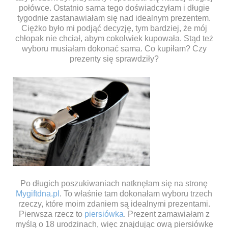
połówce. Ostatnio sama tego doświadczyłam i długie
tygodnie zastanawiałam się nad idealnym prezentem.
Ciężko było mi podjąć decyzję, tym bardziej, że mój
chłopak nie chciał, abym cokolwiek kupowała. Stąd też
wyboru musiałam dokonać sama. Co kupiłam? Czy
prezenty się sprawdziły?
Po długich poszukiwaniach natknęłam się na stronę
Mygiftdna.pl
. To właśnie tam dokonałam wyboru trzech
rzeczy, które moim zdaniem są idealnymi prezentami.
Pierwsza rzecz to
piersiówka
. Prezent zamawiałam z
myślą o 18 urodzinach, więc znajdując ową piersiówkę