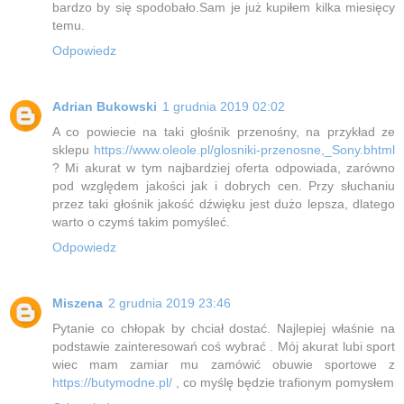
bardzo by się spodobało.Sam je już kupiłem kilka miesięcy
temu.
Odpowiedz
Adrian Bukowski
1 grudnia 2019 02:02
A co powiecie na taki głośnik przenośny, na przykład ze
sklepu
https://www.oleole.pl/glosniki-przenosne,_Sony.bhtml
? Mi akurat w tym najbardziej oferta odpowiada, zarówno
pod względem jakości jak i dobrych cen. Przy słuchaniu
przez taki głośnik jakość dźwięku jest dużo lepsza, dlatego
warto o czymś takim pomyśleć.
Odpowiedz
Miszena
2 grudnia 2019 23:46
Pytanie co chłopak by chciał dostać. Najlepiej właśnie na
podstawie zainteresowań coś wybrać . Mój akurat lubi sport
wiec mam zamiar mu zamówić obuwie sportowe z
https://butymodne.pl/
, co myślę będzie trafionym pomysłem