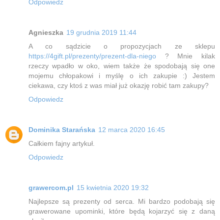
Odpowiedz
Agnieszka
19 grudnia 2019 11:44
A co sądzicie o propozycjach ze sklepu
https://4gift.pl/prezenty/prezent-dla-niego
? Mnie kilak
rzeczy wpadło w oko, wiem także że spodobają się one
mojemu chłopakowi i myślę o ich zakupie :) Jestem
ciekawa, czy ktoś z was miał już okazję robić tam zakupy?
Odpowiedz
Dominika Starańska
12 marca 2020 16:45
Całkiem fajny artykuł.
Odpowiedz
grawercom.pl
15 kwietnia 2020 19:32
Najlepsze są prezenty od serca. Mi bardzo podobają się
grawerowane upominki, które będą kojarzyć się z daną