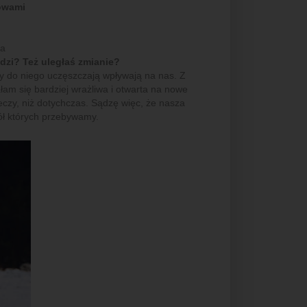
łowami
a
dzi? Też uległaś zmianie?
zy do niego uczęszczają wpływają na nas. Z
łam się bardziej wrażliwa i otwarta na nowe
czy, niż dotychczas. Sądzę więc, że nasza
kół których przebywamy.