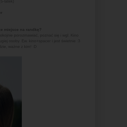
5-latek)
er
ze miejsce na randkę?
kojnie porozmawiać, poznać się i wgl. Kino
iej osoby. Ew. kino+spacer i jest świetnie :3
zie, ważne z kim! :D