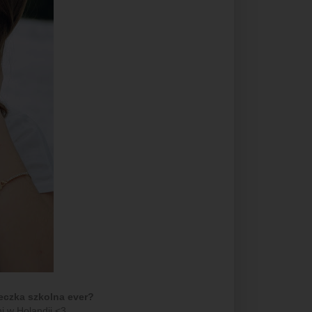
ieczka szkolna ever?
 w Holandii <3