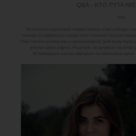
Q&A - KTO PYTA NIE 
Hej!
W ostatnich tygodniach miałam bardzo mało wolnego czas
również w najbliższym czasie mam mnóstwo różnych wydarz
Toteż bardzo proszę was o wyrozumiałość, jeśli posty będą po
jedynie same zdjęcia. Poza tym, co powiecie na posty 
W dzisiejszym poście odpowiem na kilkanaście pytań