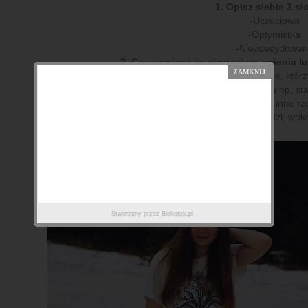
1. Opisz siebie 3 s
-Uczuciowa
-Optymistka
-Niezdecydowan
2. Czy uważasz że gimnazjum zmienia lu
Hmm... Moim zdaniem nie tyle gimnazjum, co ludzie, któr
pewnością każdy w jakimś stopniu uległ zmianie. Ja np, sta
znajomości. Zaczęłam również zwracać uwagę na inne rze
zmiana uzależniona jest od ludzi, wo
Stworzony przez
Blokotek.pl