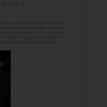
BŁĄDZI! :)
u dla siebie i dla bloga. Ogólnie mówiąc,
eń i planów, które chciałabym zrealizować.
jawiały się nieregularnie, lub często będą to
pełne zdjęć z mojego pobytu w Holandii?
 od was. Także zapraszam do czytania!